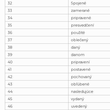
32
Spojené
33
zamerané
34
pripravené
35
presvedčení
36
použité
37
oblečený
38
daný
39
danom
40
pripravení
41
postavené
42
pochovaný
43
obľúbené
44
nasledujúce
45
vydaný
46
uvedený