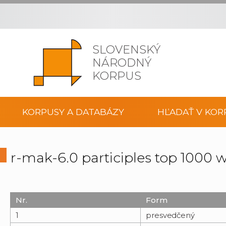
SLOVENSKÝ
NÁRODNÝ
KORPUS
KORPUSY A DATABÁZY
HĽADAŤ V KOR
r-mak-6.0 participles top 1000 
Nr.
Form
1
presvedčený