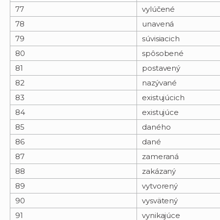
77
vylúčené
78
unavená
79
súvisiacich
80
spôsobené
81
postavený
82
nazývané
83
existujúcich
84
existujúce
85
daného
86
dané
87
zameraná
88
zakázaný
89
vytvorený
90
vysvätený
91
vynikajúce