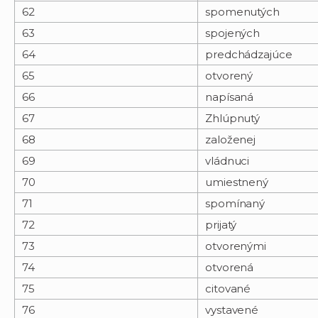
62
spomenutých
63
spojených
64
predchádzajúce
65
otvorený
66
napísaná
67
Zhlúpnutý
68
založenej
69
vládnuci
70
umiestnený
71
spomínaný
72
prijatý
73
otvorenými
74
otvorená
75
citované
76
vystavené