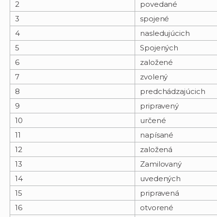
2
povedané
3
spojené
4
nasledujúcich
5
Spojených
6
založené
7
zvolený
8
predchádzajúcich
9
pripravený
10
určené
11
napísané
12
založená
13
Zamilovaný
14
uvedených
15
pripravená
16
otvorené