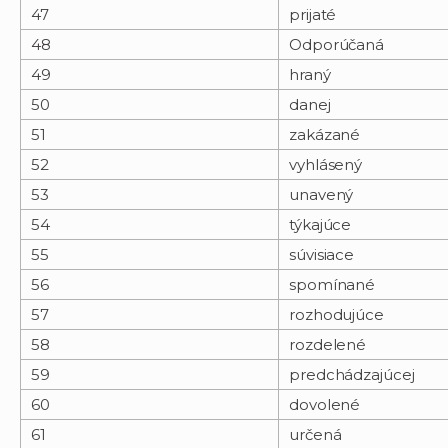
47
prijaté
48
Odporúčaná
49
hraný
50
danej
51
zakázané
52
vyhlásený
53
unavený
54
týkajúce
55
súvisiace
56
spomínané
57
rozhodujúce
58
rozdelené
59
predchádzajúcej
60
dovolené
61
určená