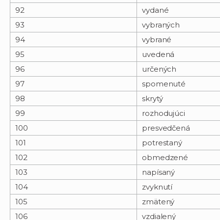
92
vydané
93
vybraných
94
vybrané
95
uvedená
96
určených
97
spomenuté
98
skrytý
99
rozhodujúci
100
presvedčená
101
potrestaný
102
obmedzené
103
napísaný
104
zvyknutí
105
zmätený
106
vzdialený