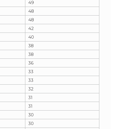
49
48
n
e
48
i
x
42
40
e
t
38
38
36
33
33
32
31
31
30
30