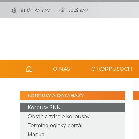
STRÁNKA SAV
JÚĽŠ SAV
O NÁS
O KORPUSOCH
KORPUSY A DATABÁZY
Korpusy SNK
Obsah a zdroje korpusov
Terminologický portál
Mapka