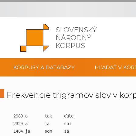
SLOVENSKÝ
NÁRODNÝ
KORPUS
KORPUSY A DATABÁZY
HĽADAŤ V KOR
Frekvencie trigramov slov v kor