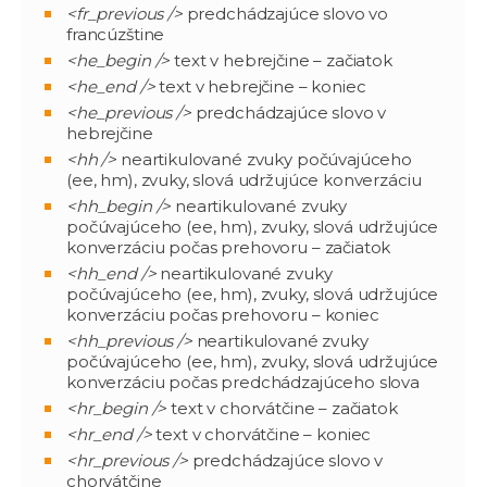
<fr_previous />
predchádzajúce slovo vo
francúzštine
<he_begin />
text v hebrejčine – začiatok
<he_end />
text v hebrejčine – koniec
<he_previous />
predchádzajúce slovo v
hebrejčine
<hh />
neartikulované zvuky počúvajúceho
(ee, hm), zvuky, slová udržujúce konverzáciu
<hh_begin />
neartikulované zvuky
počúvajúceho (ee, hm), zvuky, slová udržujúce
konverzáciu počas prehovoru – začiatok
<hh_end />
neartikulované zvuky
počúvajúceho (ee, hm), zvuky, slová udržujúce
konverzáciu počas prehovoru – koniec
<hh_previous />
neartikulované zvuky
počúvajúceho (ee, hm), zvuky, slová udržujúce
konverzáciu počas predchádzajúceho slova
<hr_begin />
text v chorvátčine – začiatok
<hr_end />
text v chorvátčine – koniec
<hr_previous />
predchádzajúce slovo v
chorvátčine