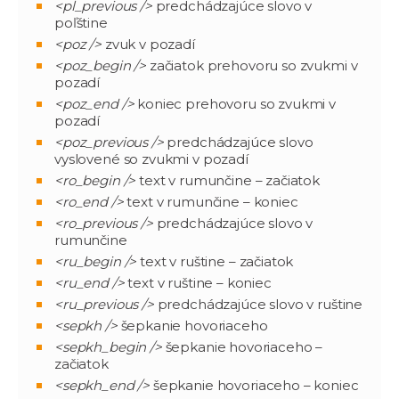
<pl_previous />
predchádzajúce slovo v
poľštine
<poz />
zvuk v pozadí
<poz_begin />
začiatok prehovoru so zvukmi v
pozadí
<poz_end />
koniec prehovoru so zvukmi v
pozadí
<poz_previous />
predchádzajúce slovo
vyslovené so zvukmi v pozadí
<ro_begin />
text v rumunčine – začiatok
<ro_end />
text v rumunčine – koniec
<ro_previous />
predchádzajúce slovo v
rumunčine
<ru_begin />
text v ruštine – začiatok
<ru_end />
text v ruštine – koniec
<ru_previous />
predchádzajúce slovo v ruštine
<sepkh />
šepkanie hovoriaceho
<sepkh_begin />
šepkanie hovoriaceho –
začiatok
<sepkh_end />
šepkanie hovoriaceho – koniec