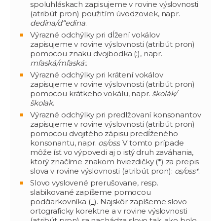
spoluhláskach zapisujeme v rovine výslovnosti
(atribút pron) použitím úvodzoviek, napr.
dedina/d“edina
.
Výrazné odchýlky pri dĺžení vokálov
zapisujeme v rovine výslovnosti (atribút pron)
pomocou znaku dvojbodka (
:
), napr.
mľaská/mľaská:
.
Výrazné odchýlky pri krátení vokálov
zapisujeme v rovine výslovnosti (atribút pron)
pomocou krátkeho vokálu, napr.
školák/
školak
.
Výrazné odchýlky pri predlžovaní konsonantov
zapisujeme v rovine výslovnosti (atribút pron)
pomocou dvojitého zápisu predĺženého
konsonantu, napr.
os/oss
. V tomto prípade
môže ísť vo výpovedi aj o istý druh zaváhania,
ktorý značíme znakom hviezdičky (*) za prepis
slova v rovine výslovnosti (atribút pron):
os/oss*
.
Slovo vyslovené prerušovane, resp.
slabikované zapíšeme pomocou
podčiarkovníka (
_
). Najskôr zapíšeme slovo
ortograficky korektne a v rovine výslovnosti
(atribút pron) sa nachádza slovo tak, ako bolo