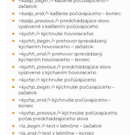
<kaslp_begin />
kašľanie počúvajúceho –
začiatok
<kaslp_end />
kašľanie počúvajúceho – koniec
<kaslp_previous />
predchádzajúce slovo
vyslovené s kašľaním počúvajúceho
<kychh />
kýchnutie hovoriacehoi
<kychh_begin />
prehovor sprevádzaný
kýchaním hovoriaceho – začiatok
<kychh_end />
prehovor sprevádzaný
kýchaním hovoriaceho – koniec
<kychh_previous />
predchádzajúce slovo
vyslovené s kýchaním hovoriaceho
<kychp />
kýchnutie počúvajúceho
<kychp_begin />
kýchnutie počúvajúceho –
začiatok
<kychp_end />
kýchnutie počúvajúceho –
koniec
<kychp_previous />
kýchnutie počúvajúceho
počas predchádzajúceho slova
<la_begin />
text v latinčine – začiatok
<la_end />
text v latinčine – koniec