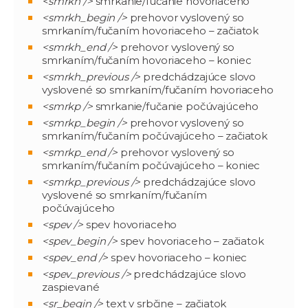
<smrkh />
smrkanie/fučanie hovoriaceho
<smrkh_begin />
prehovor vyslovený so
smrkaním/fučaním hovoriaceho – začiatok
<smrkh_end />
prehovor vyslovený so
smrkaním/fučaním hovoriaceho – koniec
<smrkh_previous />
predchádzajúce slovo
vyslovené so smrkaním/fučaním hovoriaceho
<smrkp />
smrkanie/fučanie počúvajúceho
<smrkp_begin />
prehovor vyslovený so
smrkaním/fučaním počúvajúceho – začiatok
<smrkp_end />
prehovor vyslovený so
smrkaním/fučaním počúvajúceho – koniec
<smrkp_previous />
predchádzajúce slovo
vyslovené so smrkaním/fučaním
počúvajúceho
<spev />
spev hovoriaceho
<spev_begin />
spev hovoriaceho – začiatok
<spev_end />
spev hovoriaceho – koniec
<spev_previous />
predchádzajúce slovo
zaspievané
<sr_begin />
text v srbčine – začiatok