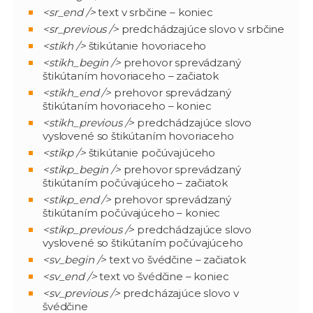
<sr_end />
text v srbčine – koniec
<sr_previous />
predchádzajúce slovo v srbčine
<stikh />
štikútanie hovoriaceho
<stikh_begin />
prehovor sprevádzaný
štikútaním hovoriaceho – začiatok
<stikh_end />
prehovor sprevádzaný
štikútaním hovoriaceho – koniec
<stikh_previous />
predchádzajúce slovo
vyslovené so štikútaním hovoriaceho
<stikp />
štikútanie počúvajúceho
<stikp_begin />
prehovor sprevádzaný
štikútaním počúvajúceho – začiatok
<stikp_end />
prehovor sprevádzaný
štikútaním počúvajúceho – koniec
<stikp_previous />
predchádzajúce slovo
vyslovené so štikútaním počúvajúceho
<sv_begin />
text vo švédčine – začiatok
<sv_end />
text vo švédčine – koniec
<sv_previous />
predcházajúce slovo v
švédčine