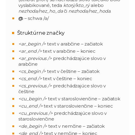
vyslabikované, teda
ktorý/kto_rý
alebo
nezhoda/nez_ho_da
či
nezhoda/nez_hoda
.
@
– schwa /ə/
Štruktúrne značky
<ar_begin />
text v arabčine – začiatok
<ar_end />
text v arabčine – koniec
<ar_previous />
predchádzajúce slovo v
arabčine
<cs_begin />
text v češtine – začiatok
<cs_end />
text v češtine – koniec
<cs_previous />
predchádzajúce slovo v
češtine
<cu_begin />
text v staroslovienčine – začiatok
<cu_end />
text v staroslovienčine – koniec
<cu_previous />
predchádzajúce slovo v
staroslovienčine
<de_begin />
text v nemčine – začiatok
<de_end />
text v nemčine – koniec