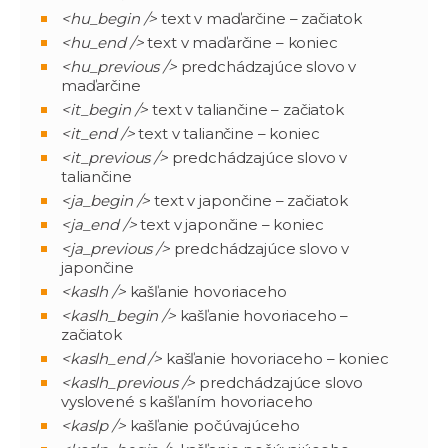
<hu_begin />
text v maďarčine – začiatok
<hu_end />
text v maďarčine – koniec
<hu_previous />
predchádzajúce slovo v
maďarčine
<it_begin />
text v taliančine – začiatok
<it_end />
text v taliančine – koniec
<it_previous />
predchádzajúce slovo v
taliančine
<ja_begin />
text v japončine – začiatok
<ja_end />
text v japončine – koniec
<ja_previous />
predchádzajúce slovo v
japončine
<kaslh />
kašľanie hovoriaceho
<kaslh_begin />
kašľanie hovoriaceho –
začiatok
<kaslh_end />
kašľanie hovoriaceho – koniec
<kaslh_previous />
predchádzajúce slovo
vyslovené s kašľaním hovoriaceho
<kaslp />
kašľanie počúvajúceho