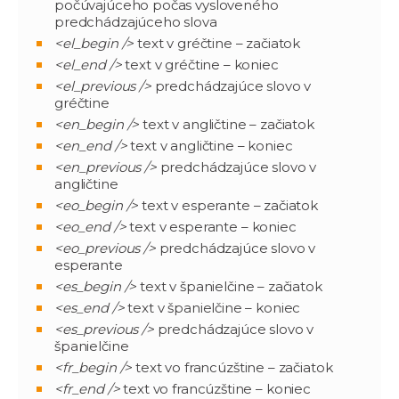
počúvajúceho počas vysloveného
predchádzajúceho slova
<el_begin />
text v gréčtine – začiatok
<el_end />
text v gréčtine – koniec
<el_previous />
predchádzajúce slovo v
gréčtine
<en_begin />
text v angličtine – začiatok
<en_end />
text v angličtine – koniec
<en_previous />
predchádzajúce slovo v
angličtine
<eo_begin />
text v esperante – začiatok
<eo_end />
text v esperante – koniec
<eo_previous />
predchádzajúce slovo v
esperante
<es_begin />
text v španielčine – začiatok
<es_end />
text v španielčine – koniec
<es_previous />
predchádzajúce slovo v
španielčine
<fr_begin />
text vo francúzštine – začiatok
<fr_end />
text vo francúzštine – koniec