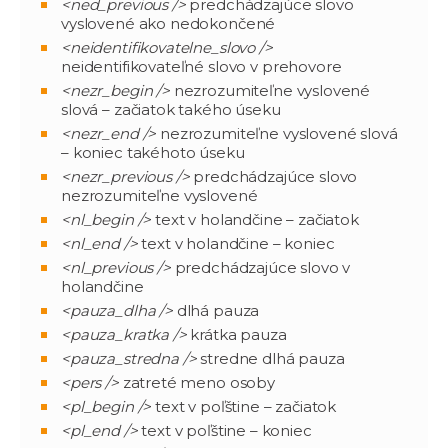
<ned_previous />
predchádzajúce slovo
vyslovené ako nedokončené
<neidentifikovatelne_slovo />
neidentifikovateľné slovo v prehovore
<nezr_begin />
nezrozumiteľne vyslovené
slová – začiatok takého úseku
<nezr_end />
nezrozumiteľne vyslovené slová
– koniec takéhoto úseku
<nezr_previous />
predchádzajúce slovo
nezrozumiteľne vyslovené
<nl_begin />
text v holandčine – začiatok
<nl_end />
text v holandčine – koniec
<nl_previous />
predchádzajúce slovo v
holandčine
<pauza_dlha />
dlhá pauza
<pauza_kratka />
krátka pauza
<pauza_stredna />
stredne dlhá pauza
<pers />
zatreté meno osoby
<pl_begin />
text v poľštine – začiatok
<pl_end />
text v poľštine – koniec