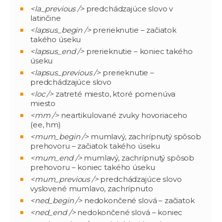
<la_previous />
predchádzajúce slovo v
latinčine
<lapsus_begin />
prerieknutie – začiatok
takého úseku
<lapsus_end />
prerieknutie – koniec takého
úseku
<lapsus_previous />
prerieknutie –
predchádzajúce slovo
<loc />
zatreté miesto, ktoré pomenúva
miesto
<mm />
neartikulované zvuky hovoriaceho
(ee, hm)
<mum_begin />
mumlavý, zachrípnutý spôsob
prehovoru – začiatok takého úseku
<mum_end />
mumlavý, zachrípnutý spôsob
prehovoru – koniec takého úseku
<mum_previous />
predchádzajúce slovo
vyslovené mumlavo, zachrípnuto
<ned_begin />
nedokončené slová – začiatok
<ned_end />
nedokončené slová – koniec