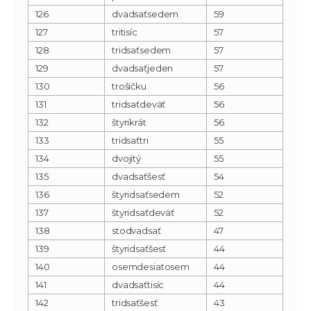
126
dvadsaťsedem
59
127
tritisíc
57
128
tridsaťsedem
57
129
dvadsaťjeden
57
130
trošičku
56
131
tridsaťdeväť
56
132
štyrikrát
56
133
tridsaťtri
55
134
dvojitý
55
135
dvadsaťšesť
54
136
štyridsaťsedem
52
137
štyridsaťdeväť
52
138
stodvadsať
47
139
štyridsaťšesť
44
140
osemdesiatosem
44
141
dvadsaťtisíc
44
142
tridsaťšesť
43