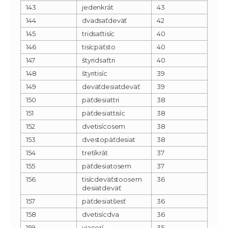
143
jedenkrát
43
144
dvadsaťdeväť
42
145
tridsaťtisíc
40
146
tisícpäťsto
40
147
štyridsaťtri
40
148
štyritisíc
39
149
deväťdesiatdeväť
39
150
päťdesiattri
38
151
päťdesiattisíc
38
152
dvetisícosem
38
153
dvestopäťdesiat
38
154
tretíkrát
37
155
päťdesiatosem
37
156
tisícdeväťstoosem
36
desiatdeväť
157
päťdesiatšesť
36
158
dvetisícdva
36
159
viacerí
35