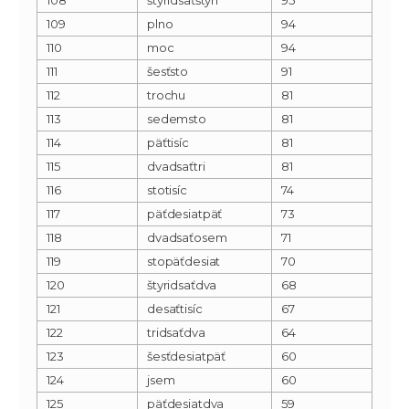
109
plno
94
110
moc
94
111
šesťsto
91
112
trochu
81
113
sedemsto
81
114
päťtisíc
81
115
dvadsaťtri
81
116
stotisíc
74
117
päťdesiatpäť
73
118
dvadsaťosem
71
119
stopäťdesiat
70
120
štyridsaťdva
68
121
desaťtisíc
67
122
tridsaťdva
64
123
šesťdesiatpäť
60
124
jsem
60
125
päťdesiatdva
59