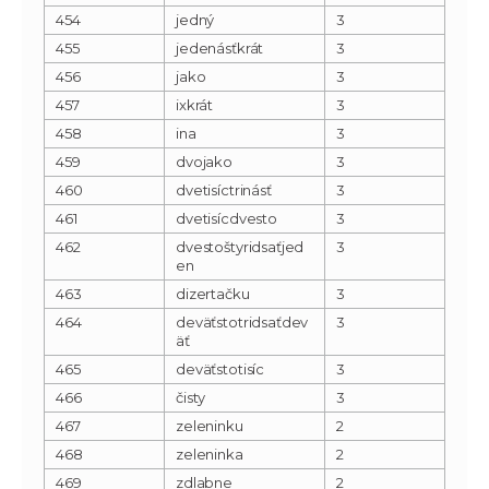
454
jedný
3
455
jedenásťkrát
3
456
jako
3
457
ixkrát
3
458
ina
3
459
dvojako
3
460
dvetisíctrinásť
3
461
dvetisícdvesto
3
462
dvestoštyridsaťjed
3
en
463
dizertačku
3
464
deväťstotridsaťdev
3
äť
465
deväťstotisíc
3
466
čisty
3
467
zeleninku
2
468
zeleninka
2
469
zdlabne
2