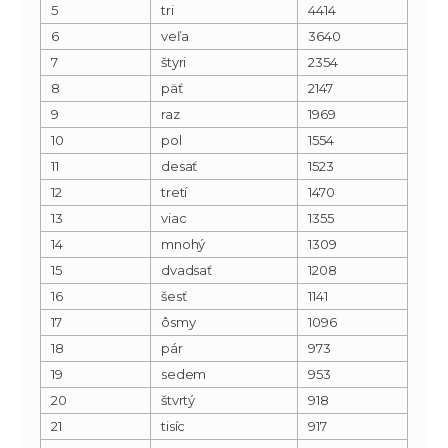
5
tri
4414
6
veľa
3640
7
štyri
2354
8
päť
2147
9
raz
1969
10
pol
1554
11
desať
1523
12
tretí
1470
13
viac
1355
14
mnohý
1309
15
dvadsať
1208
16
šesť
1141
17
ôsmy
1096
18
pár
973
19
sedem
953
20
štvrtý
918
21
tisíc
917