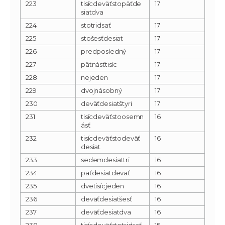
223
tisícdeväťstopäťde
17
siatdva
224
stotridsať
17
225
stošesťdesiat
17
226
predposledný
17
227
pätnásťtisíc
17
228
nejeden
17
229
dvojnásobný
17
230
deväťdesiatštyri
17
231
tisícdeväťstoosemn
16
ásť
232
tisícdeväťstodeväť
16
desiat
233
sedemdesiattri
16
234
päťdesiatdeväť
16
235
dvetisícjeden
16
236
deväťdesiatšesť
16
237
deväťdesiatdva
16
238
tisícdeväťstotridsať
15