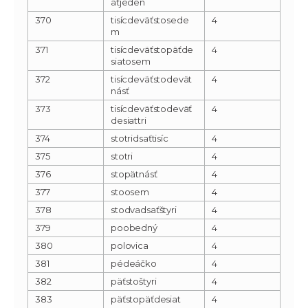
aťjeden
370
tisícdeväťstosede
4
m
371
tisícdeväťstopäťde
4
siatosem
372
tisícdeväťstodevät
4
násť
373
tisícdeväťstodeväť
4
desiattri
374
stotridsaťtisíc
4
375
stotri
4
376
stopätnásť
4
377
stoosem
4
378
stodvadsaťštyri
4
379
poobedný
4
380
polovica
4
381
pédeáčko
4
382
päťstoštyri
4
383
päťstopäťdesiat
4