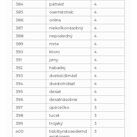
384
päťnásť
4
385
osemstotisíc
4
386
onlina
4
387
niekoľkonásobný
4
388
neposledný
4
389
mrte
4
390
ktoro
4
391
jsmy
4
392
habadej
4
393
dvetisícštrnásť
4
394
dvestotridsať
4
395
desiat
4
396
desaťnásobne
4
397
úpécéčko
3
398
tucet
3
399
trojaký
3
400
tisícštyristosedemd
3
esiatosem