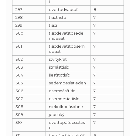
t
297
dvestodvadsať
8
298
tisíctristo
7
299
tisíci
7
300
tisícdeväťstosede
7
mdesiat
301
tisícdeväťstoosem
7
desiat
302
štvrtýkrát
7
303
štrnásťtisíc
7
304
šesťstotisíc
7
305
sedemdesiatjeden
7
306
osemnásťtisíc
7
307
osemdesiattisíc
7
308
niekoľkonásobne
7
309
jednaký
7
310
dvestopäťdesiattisí
7
c
311
tristošesťdesiatpäť
6