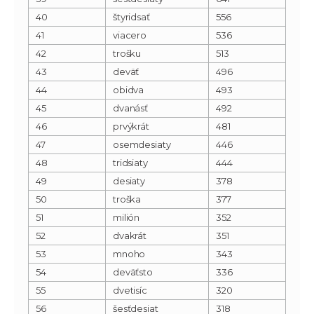
40
štyridsať
556
41
viacero
536
42
trošku
513
43
deväť
496
44
obidva
493
45
dvanásť
492
46
prvýkrát
481
47
osemdesiaty
446
48
tridsiaty
444
49
desiaty
378
50
troška
377
51
milión
352
52
dvakrát
351
53
mnoho
343
54
deväťsto
336
55
dvetisíc
320
56
šesťdesiat
318