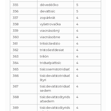
355
dévedéčko
5
356
deväťtisíc
5
357
zopárkrát
4
358
vyšetrovačka
4
359
viacnásobný
4
360
viacnásobne
4
361
tritisícšesťsto
4
362
tristošesťdesiat
4
363
trilión
4
364
tridsaťpäťtisíc
4
365
tisícosemstotridsať
4
366
tisícdeväťstotridsať
4
štyri
367
tisícdeväťstotridsať
4
sedem
368
tisícdeväťstoštyrids
4
aťsedem
369
tisícdeväťstoštyrids
4