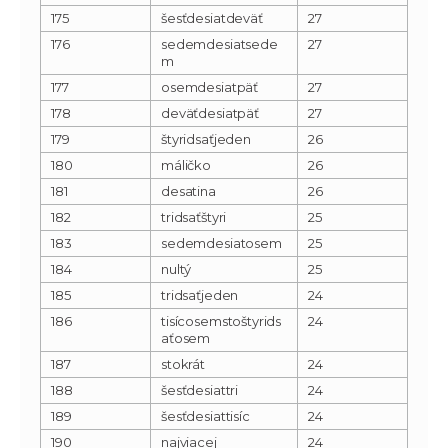
175
šesťdesiatdeväť
27
176
sedemdesiatsede
27
m
177
osemdesiatpäť
27
178
deväťdesiatpäť
27
179
štyridsaťjeden
26
180
máličko
26
181
desatina
26
182
tridsaťštyri
25
183
sedemdesiatosem
25
184
nultý
25
185
tridsaťjeden
24
186
tisícosemstoštyrids
24
aťosem
187
stokrát
24
188
šesťdesiattri
24
189
šesťdesiattisíc
24
190
najviacej
24