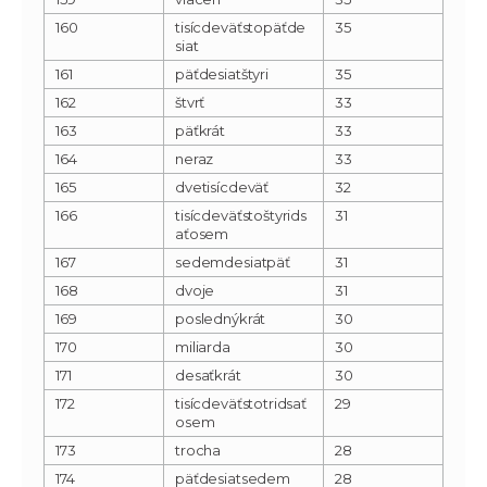
160
tisícdeväťstopäťde
35
siat
161
päťdesiatštyri
35
162
štvrť
33
163
päťkrát
33
164
neraz
33
165
dvetisícdeväť
32
166
tisícdeväťstoštyrids
31
aťosem
167
sedemdesiatpäť
31
168
dvoje
31
169
poslednýkrát
30
170
miliarda
30
171
desaťkrát
30
172
tisícdeväťstotridsať
29
osem
173
trocha
28
174
päťdesiatsedem
28