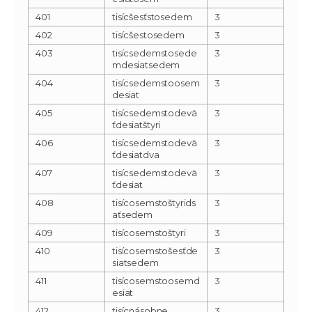
401
tisícšesťstosedem
3
402
tisícšestosedem
3
403
tisícsedemstosede
3
mdesiatsedem
404
tisícsedemstoosem
3
desiat
405
tisícsedemstodevä
3
ťdesiatštyri
406
tisícsedemstodevä
3
ťdesiatdva
407
tisícsedemstodevä
3
ťdesiat
408
tisícosemstoštyrids
3
aťsedem
409
tisícosemstoštyri
3
410
tisícosemstošesťde
3
siatsedem
411
tisícosemstoosemd
3
esiat
412
tisícnásobne
3