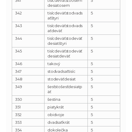
341
tisícdeväťstoosem
5
desiatosem
342
tisícdeväťstodvads
5
aťštyri
343
tisícdeväťstodvads
5
aťdeväť
344
tisícdeväťstodeväť
5
desiatštyri
345
tisícdeväťstodeväť
5
desiatdeväť
346
takový
5
347
stodvadsaťtisíc
5
348
stodeväťdesiat
5
349
šesťstošesťdesiatp
5
äť
350
šestina
5
351
piatykrát
5
352
obidvoje
5
353
dvadsaťkrát
5
354
dokolečka
5