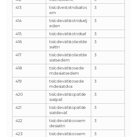
413
tisícdvestotridsaťos
3
em
414
tisícdeväťstotridsaťj
3
eden
415
tisícdeväťstotridsať
3
416
tisícdeväťstošesťde
3
siattri
417
tisícdeväťstošesťde
3
siatsedem
418
tisícdeväťstosede
3
mdesiatsedem
419
tisícdeväťstosede
3
mdesiatdva
420
tisícdeväťstopäťde
3
siatpäť
421
tisícdeväťstopäťde
3
siatdeväť
422
tisícdeväťstoosem
3
desiattri
423
tisícdeväťstoosem
3