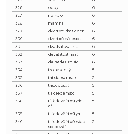
326
oboje
6
327
nemálo
6
328
mamina
6
329
dvestotridsaťjeden
6
330
dvestošesťdesiat
6
331
dvadsaťdvatisíc
6
332
deväťstoštrnásť
6
333
deväťdesiattisíc
6
334
trojnásobný
5
335
tritisícosemsto
5
336
tristodesať
5
337
tisícsedemsto
5
338
tisícdeväťstoštyrids
5
ať
339
tisícdeväťstoštyri
5
340
tisícdeväťstošesťde
5
siatdeväť