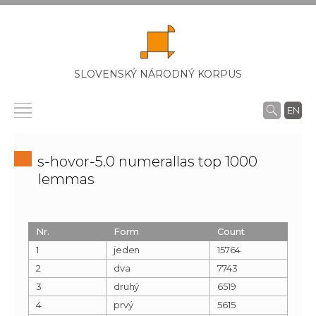
SLOVENSKÝ NÁRODNÝ KORPUS
EN
s-hovor-5.0 numerallas top 1000
lemmas
Nr.
Form
Count
1
jeden
15764
2
dva
7743
3
druhý
6519
4
prvý
5615