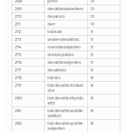
268
poho
10
269
deväťdesiatsedem
10
270
desatoro
10
271
den
10
272
tisíckrát
9
273
sedemdesiattisíc
9
274
osemdesiatjeden
9
275
dvetisícpäťsto
9
276
deväťdesiatjeden
9
277
desaťtisíci
9
278
tisícsto
8
279
tisícdeväťstotridsať
8
dva
280
tisícdeväťstoštyrids
8
aťtri
281
tisícdeväťstopäťde
8
siatštyri
282
tisícdeväťstopäťde
8
siatjeden