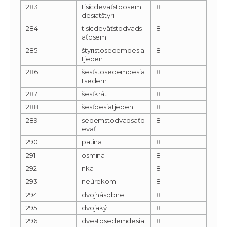
283
tisícdeväťstoosem
8
desiatštyri
284
tisícdeväťstodvads
8
aťosem
285
štyristosedemdesia
8
tjeden
286
šesťstosedemdesia
8
tsedem
287
šesťkrát
8
288
šesťdesiatjeden
8
289
sedemstodvadsaťd
8
eväť
290
pätina
8
291
osmina
8
292
nka
8
293
neúrekom
8
294
dvojnásobne
8
295
dvojaký
8
296
dvestosedemdesia
8