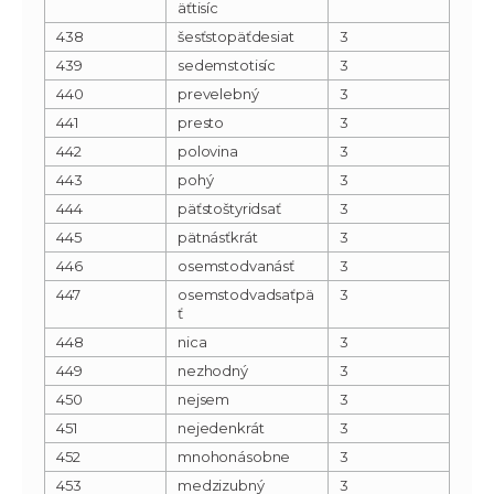
äťtisíc
438
šesťstopäťdesiat
3
439
sedemstotisíc
3
440
prevelebný
3
441
presto
3
442
polovina
3
443
pohý
3
444
päťstoštyridsať
3
445
pätnásťkrát
3
446
osemstodvanásť
3
447
osemstodvadsaťpä
3
ť
448
nica
3
449
nezhodný
3
450
nejsem
3
451
nejedenkrát
3
452
mnohonásobne
3
453
medzizubný
3