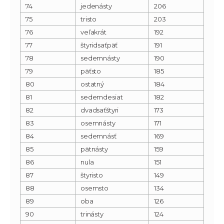
74
jedenásty
206
75
tristo
203
76
veľakrát
192
77
štyridsaťpäť
191
78
sedemnásty
190
79
päťsto
185
80
ostatný
184
81
sedemdesiat
182
82
dvadsaťštyri
173
83
osemnásty
171
84
sedemnásť
169
85
pätnásty
159
86
nula
151
87
štyristo
149
88
osemsto
134
89
oba
126
90
trinásty
124