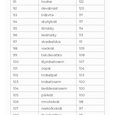
91
hodne
122
92
devätnásť
120
93
trištvrte
117
94
druhýkrát
117
95
štrnásty
114
96
šestnásty
113
97
dvadsaťdva
111
98
viackrát
109
99
tisícdeväťsto
108
100
štyridsaťosem
107
101
zopár
104
102
tridsaťpäť
103
103
tridsaťosem
100
104
šesťdesiatosem
100
105
párkrát
100
106
mnohokrát
98
107
niekoľkokrát
97
108
štyridsaťštyri
95