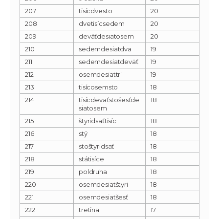
207
tisícdvesto
20
208
dvetisícsedem
20
209
deväťdesiatosem
20
210
sedemdesiatdva
19
211
sedemdesiatdeväť
19
212
osemdesiattri
19
213
tisícosemsto
18
214
tisícdeväťstošesťde
18
siatosem
215
štyridsaťtisíc
18
216
stý
18
217
stoštyridsať
18
218
státisíce
18
219
poldruha
18
220
osemdesiatštyri
18
221
osemdesiatšesť
18
222
tretina
17