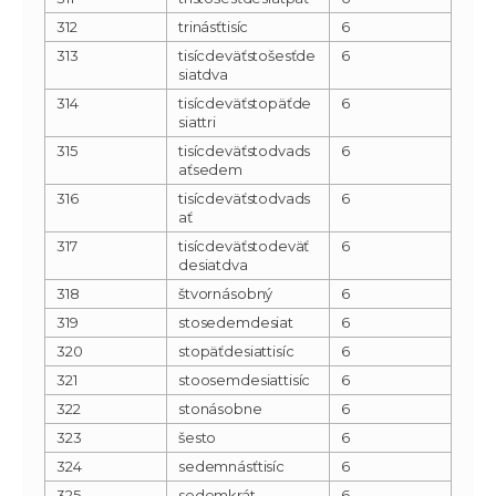
312
trinásťtisíc
6
313
tisícdeväťstošesťde
6
siatdva
314
tisícdeväťstopäťde
6
siattri
315
tisícdeväťstodvads
6
aťsedem
316
tisícdeväťstodvads
6
ať
317
tisícdeväťstodeväť
6
desiatdva
318
štvornásobný
6
319
stosedemdesiat
6
320
stopäťdesiattisíc
6
321
stoosemdesiattisíc
6
322
stonásobne
6
323
šesto
6
324
sedemnásťtisíc
6
325
sedemkrát
6