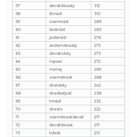
57
deväťdesiaty
312
58
štrnásť
310
59
osemnásť
289
60
šestnásť
283
61
jedenásť
276
62
sedemdesiaty
275
63
devätnásty
273
64
najviac
272
65
menej
269
66
osemdesiat
268
67
dvanásty
242
68
dvadsaťpäť
238
69
trinásť
232
70
dvesto
222
71
osemdesiatdeväť
217
72
deväťdesiat
217
73
trikrát
213