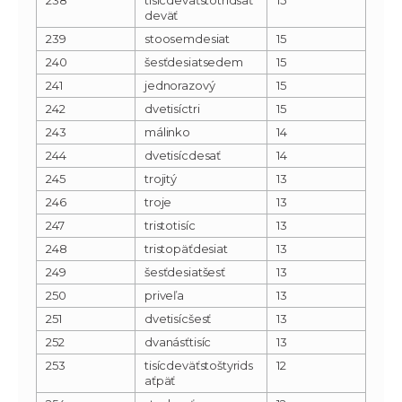
deväť
239
stoosemdesiat
15
240
šesťdesiatsedem
15
241
jednorazový
15
242
dvetisíctri
15
243
málinko
14
244
dvetisícdesať
14
245
trojitý
13
246
troje
13
247
tristotisíc
13
248
tristopäťdesiat
13
249
šesťdesiatšesť
13
250
priveľa
13
251
dvetisícšesť
13
252
dvanásťtisíc
13
253
tisícdeväťstoštyrids
12
aťpäť