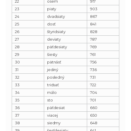
22
osem
917
23
piaty
903
24
dvadsiaty
867
25
dosť
841
26
štyridsiaty
828
27
deviaty
787
28
päťdesiaty
769
29
šiesty
761
30
pätnásť
756
31
jediný
736
32
posledný
731
33
tridsať
722
34
málo
704
35
sto
701
36
päťdesiat
660
37
viacej
650
38
siedmy
648
39
šesťdesiaty
641