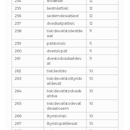
254
stodesať
12
255
šestnásťtisíc
12
256
sedemdesiatšesť
12
257
dvadsaťpäťtisíc
12
258
tisícdeväťstošesťde
11
siat
259
päťstotisíc
11
260
dvetisícpäť
11
261
dvestodvadsaťdev
11
äť
262
tisícšesťsto
10
263
tisícdeväťstoštyrids
10
aťdeväť
264
tisícdeväťstodvads
10
aťdva
265
tisícdeväťstodeväť
10
desiatosem
266
štyristotisíc
10
267
štyristopäťdesiat
10