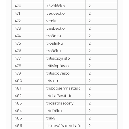
470
závisláčka
2
471
véúcéčko
2
472
venku
2
473
úesbéčko
2
474
trošinku
2
475
trošilinku
2
476
trošíčku
2
477
tritisícštyristo
2
478
tritisícpäťsto
2
479
tritisícdvesto
2
480
tristotri
2
481
tristoosemnásťtisíc
2
482
tridsaťšesťtisíc
2
483
tridsaťnásobný
2
484
tridéčko
2
485
traký
2
486
tisídeväťstotridsaťo
2