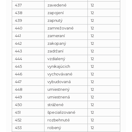
437
zavedené
12
438
zapojení
12
439
zapnutý
12
440
zamrežované
12
441
zameraní
12
442
zakopaný
12
443
zadržaní
12
444
vzdialený
12
445
vynikajúcich
12
446
vychovávané
12
447
vybudovaná
12
448
umiestnený
12
449
umiestnená
12
450
strážené
12
451
špecializované
12
452
rozbehnuté
12
453
robený
12