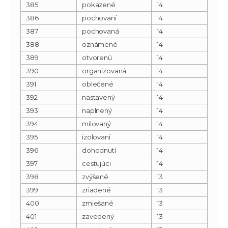
385
pokazené
14
386
pochovaní
14
387
pochovaná
14
388
oznámené
14
389
otvorenú
14
390
organizovaná
14
391
oblečené
14
392
nastavený
14
393
naplnený
14
394
milovaný
14
395
izolovaní
14
396
dohodnutí
14
397
cestujúci
14
398
zvýšené
13
399
zriadené
13
400
zmiešané
13
401
zavedený
13