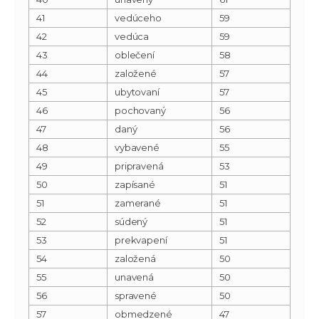
41
vedúceho
59
42
vedúca
59
43
oblečení
58
44
založené
57
45
ubytovaní
57
46
pochovaný
56
47
daný
56
48
vybavené
55
49
pripravená
53
50
zapísané
51
51
zamerané
51
52
súdený
51
53
prekvapení
51
54
založená
50
55
unavená
50
56
spravené
50
57
obmedzené
47