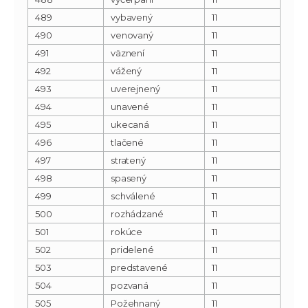
489
vybavený
11
490
venovaný
11
491
väznení
11
492
vážený
11
493
uverejnený
11
494
unavené
11
495
ukecaná
11
496
tlačené
11
497
stratený
11
498
spasený
11
499
schválené
11
500
rozhádzané
11
501
rokúce
11
502
pridelené
11
503
predstavené
11
504
pozvaná
11
505
Požehnaný
11