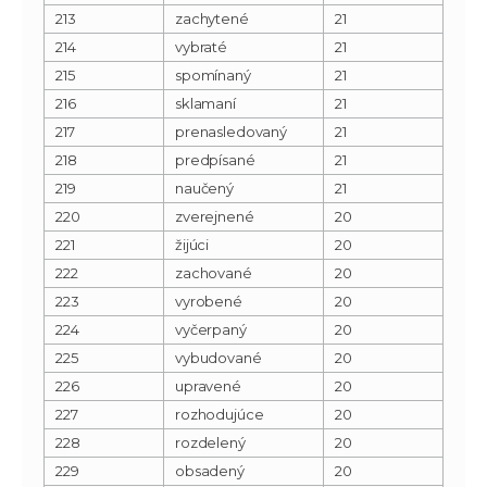
213
zachytené
21
214
vybraté
21
215
spomínaný
21
216
sklamaní
21
217
prenasledovaný
21
218
predpísané
21
219
naučený
21
220
zverejnené
20
221
žijúci
20
222
zachované
20
223
vyrobené
20
224
vyčerpaný
20
225
vybudované
20
226
upravené
20
227
rozhodujúce
20
228
rozdelený
20
229
obsadený
20