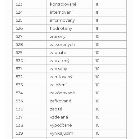
523
kontrolované
11
524
internovaní
11
525
informovaný
11
526
hodnotený
11
527
zranený
10
528
zatvorených
10
529
zapnuté
10
530
zaplatený
10
531
zapísaný
10
532
zamilovaný
10
533
založení
10
534
zakódované
10
535
zafixované
10
536
zabité
10
537
vzdelaná
10
538
vypočítané
10
539
vynikajúcim
10