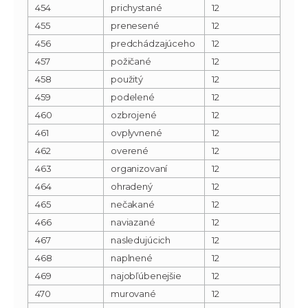
454
prichystané
12
455
prenesené
12
456
predchádzajúceho
12
457
požičané
12
458
použitý
12
459
podelené
12
460
ozbrojené
12
461
ovplyvnené
12
462
overené
12
463
organizovaní
12
464
ohradený
12
465
nečakané
12
466
naviazané
12
467
nasledujúcich
12
468
naplnené
12
469
najobľúbenejšie
12
470
murované
12