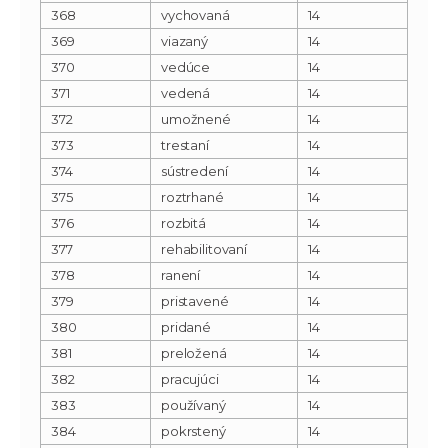
368
vychovaná
14
369
viazaný
14
370
vedúce
14
371
vedená
14
372
umožnené
14
373
trestaní
14
374
sústredení
14
375
roztrhané
14
376
rozbitá
14
377
rehabilitovaní
14
378
ranení
14
379
pristavené
14
380
pridané
14
381
preložená
14
382
pracujúci
14
383
používaný
14
384
pokrstený
14