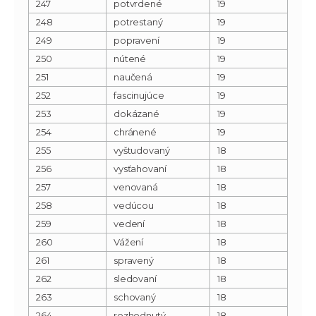
247
potvrdené
19
248
potrestaný
19
249
popravení
19
250
nútené
19
251
naučená
19
252
fascinujúce
19
253
dokázané
19
254
chránené
19
255
vyštudovaný
18
256
vysťahovaní
18
257
venovaná
18
258
vedúcou
18
259
vedení
18
260
Vážení
18
261
spravený
18
262
sledovaní
18
263
schovaný
18
264
rozhodnutý
18