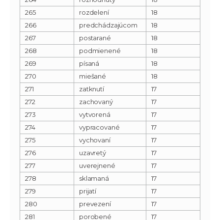
265
rozdelení
18
266
predchádzajúcom
18
267
postarané
18
268
podmienené
18
269
písaná
18
270
miešané
18
271
zatknutí
17
272
zachovaný
17
273
vytvorená
17
274
vypracované
17
275
vychovaní
17
276
uzavretý
17
277
uverejnené
17
278
sklamaná
17
279
prijatí
17
280
prevezení
17
281
porobené
17