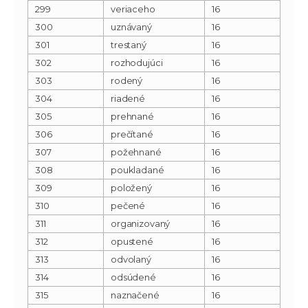
299
veriaceho
16
300
uznávaný
16
301
trestaný
16
302
rozhodujúci
16
303
rodený
16
304
riadené
16
305
prehnané
16
306
prečítané
16
307
požehnané
16
308
poukladané
16
309
položený
16
310
pečené
16
311
organizovaný
16
312
opustené
16
313
odvolaný
16
314
odsúdené
16
315
naznačené
16