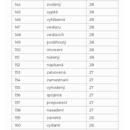
144
zvolený
28
145
vypité
28
146
vyhlásená
28
147
vedúcu
28
148
vedúcich
28
149
postihnutý
28
150
otvorení
28
151
nútený
28
152
napísaná
28
153
zatvorená
27
154
zamestnaní
27
155
vyhodený
27
156
spojená
27
157
prepustení
27
158
nasadení
27
159
zavreté
26
160
vydané
26