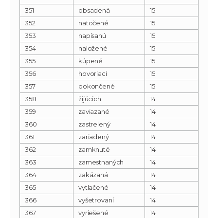
351
obsadená
15
352
natočené
15
353
napísanú
15
354
naložené
15
355
kúpené
15
356
hovoriaci
15
357
dokončené
15
358
žijúcich
14
359
zaviazané
14
360
zastrelený
14
361
zariadený
14
362
zamknuté
14
363
zamestnaných
14
364
zakázaná
14
365
vytlačené
14
366
vyšetrovaní
14
367
vyriešené
14