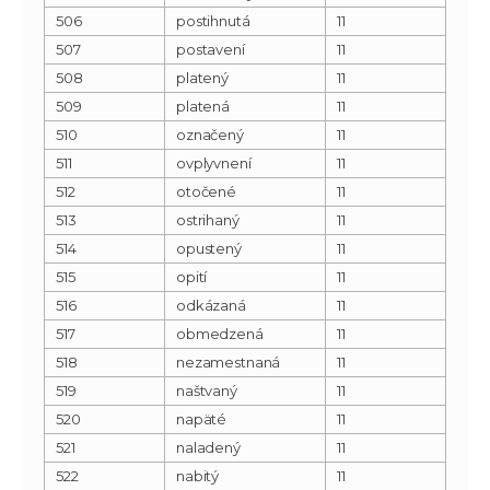
506
postihnutá
11
507
postavení
11
508
platený
11
509
platená
11
510
označený
11
511
ovplyvnení
11
512
otočené
11
513
ostrihaný
11
514
opustený
11
515
opití
11
516
odkázaná
11
517
obmedzená
11
518
nezamestnaná
11
519
naštvaný
11
520
napäté
11
521
naladený
11
522
nabitý
11