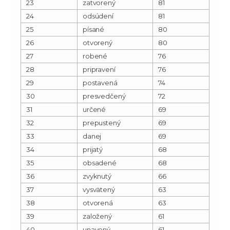
23
zatvorený
81
24
odsúdení
81
25
písané
80
26
otvorený
80
27
robené
76
28
pripravení
76
29
postavená
74
30
presvedčený
72
31
určené
69
32
prepustený
69
33
danej
69
34
prijatý
68
35
obsadené
68
36
zvyknutý
66
37
vysvätený
63
38
otvorená
63
39
založený
61
40
unavený
61