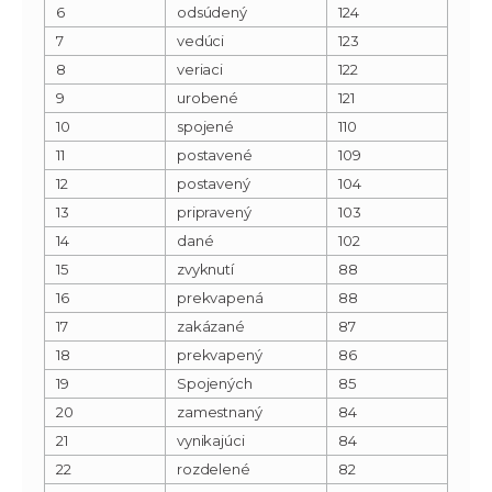
6
odsúdený
124
7
vedúci
123
8
veriaci
122
9
urobené
121
10
spojené
110
11
postavené
109
12
postavený
104
13
pripravený
103
14
dané
102
15
zvyknutí
88
16
prekvapená
88
17
zakázané
87
18
prekvapený
86
19
Spojených
85
20
zamestnaný
84
21
vynikajúci
84
22
rozdelené
82