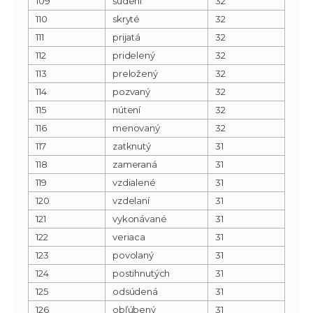
109
súdení
32
110
skryté
32
111
prijatá
32
112
pridelený
32
113
preložený
32
114
pozvaný
32
115
nútení
32
116
menovaný
32
117
zatknutý
31
118
zameraná
31
119
vzdialené
31
120
vzdelaní
31
121
vykonávané
31
122
veriaca
31
123
povolaný
31
124
postihnutých
31
125
odsúdená
31
126
obľúbený
31