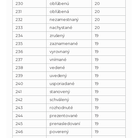
230
obľúbenú
20
231
obľúbená
20
232
nezamestnaný
20
233
nachystané
20
234
zrušený
19
235
zaznamenané
19
236
vyrovnaný
19
237
vnímané
19
238
vedené
19
239
uvedený
19
240
usporiadané
19
241
stanovený
19
242
schválený
19
243
rozhodnuté
19
244
prezentované
19
245
prenasledovaní
19
246
poverený
19