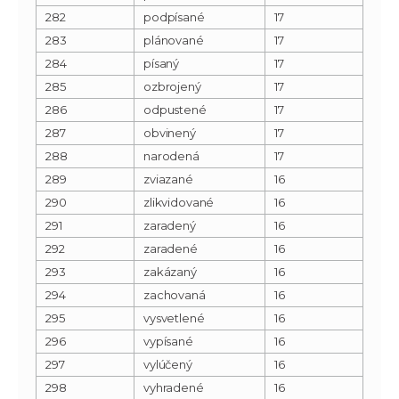
282
podpísané
17
283
plánované
17
284
písaný
17
285
ozbrojený
17
286
odpustené
17
287
obvinený
17
288
narodená
17
289
zviazané
16
290
zlikvidované
16
291
zaradený
16
292
zaradené
16
293
zakázaný
16
294
zachovaná
16
295
vysvetlené
16
296
vypísané
16
297
vylúčený
16
298
vyhradené
16