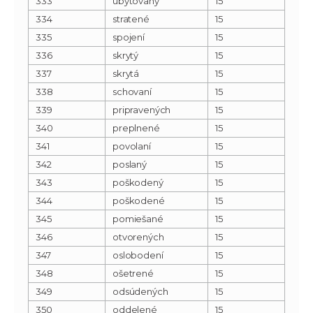
333
ubytovaný
15
334
stratené
15
335
spojení
15
336
skrytý
15
337
skrytá
15
338
schovaní
15
339
pripravených
15
340
preplnené
15
341
povolaní
15
342
poslaný
15
343
poškodený
15
344
poškodené
15
345
pomiešané
15
346
otvorených
15
347
oslobodení
15
348
ošetrené
15
349
odsúdených
15
350
oddelené
15