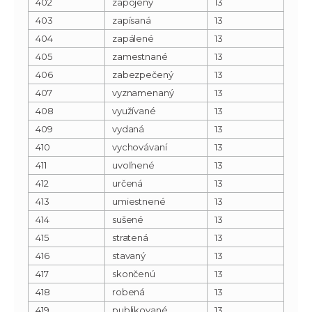
402
zapojený
13
403
zapísaná
13
404
zapálené
13
405
zamestnané
13
406
zabezpečený
13
407
vyznamenaný
13
408
využívané
13
409
vydaná
13
410
vychovávaní
13
411
uvoľnené
13
412
určená
13
413
umiestnené
13
414
sušené
13
415
stratená
13
416
stavaný
13
417
skončenú
13
418
robená
13
419
publikované
13