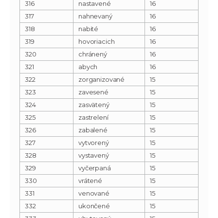
316
nastavené
16
317
nahnevaný
16
318
nabité
16
319
hovoriacich
16
320
chránený
16
321
abych
16
322
zorganizované
15
323
zavesené
15
324
zasvätený
15
325
zastrelení
15
326
zabalené
15
327
vytvorený
15
328
vystavený
15
329
vyčerpaná
15
330
vrátené
15
331
venované
15
332
ukončené
15