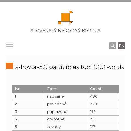
SLOVENSKÝ NÁRODNÝ KORPUS
EN
s-hovor-5.0 participles top 1000 words
Nr.
Form
Count
1
napísané
480
2
povedané
320
3
pripravené
192
4
otvorené
191
5
zavretý
127