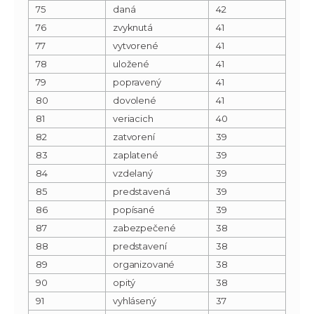
75
daná
42
76
zvyknutá
41
77
vytvorené
41
78
uložené
41
79
popravený
41
80
dovolené
41
81
veriacich
40
82
zatvorení
39
83
zaplatené
39
84
vzdelaný
39
85
predstavená
39
86
popísané
39
87
zabezpečené
38
88
predstavení
38
89
organizované
38
90
opitý
38
91
vyhlásený
37