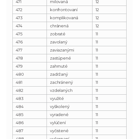
471
milovaná
12
472
konfrontovaní
12
473
komplikovaná
12
474
chránená
12
475
zobraté
11
476
zavolaný
11
477
zaviazanými
11
478
zastúpené
11
479
zahrnuté
11
480
zadržaný
11
481
zachránený
11
482
vzdelaných
11
483
využité
11
484
vyškolený
11
485
vyradené
11
486
vylúčení
11
487
vyčistené
11
488
vyčerpaní
11