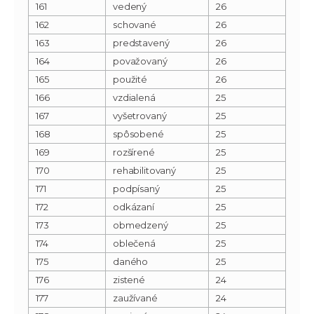
161
vedený
26
162
schované
26
163
predstavený
26
164
považovaný
26
165
použité
26
166
vzdialená
25
167
vyšetrovaný
25
168
spôsobené
25
169
rozšírené
25
170
rehabilitovaný
25
171
podpísaný
25
172
odkázaní
25
173
obmedzený
25
174
oblečená
25
175
daného
25
176
zistené
24
177
zaužívané
24