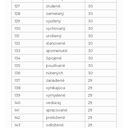
127
zrušené
30
128
zameraný
30
129
vyučený
30
130
vychovaný
30
131
urobený
30
132
stanovené
30
133
spomenuté
30
134
Spojené
30
135
používané
30
136
nútených
30
137
zariadené
29
138
vynikajúca
29
139
vymyslené
29
140
vedúcej
29
141
spracované
29
142
preložené
29
143
odložené
29