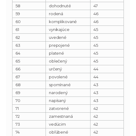
58
dohodnuté
47
59
rodená
46
60
komplikované
46
61
vynikajúce
45
62
uvedené
45
63
prepojené
45
64
platené
45
65
oblečený
45
66
určený
44
67
povolené
44
68
spomínané
43
69
narodený
43
70
napísaný
43
71
zatvorené
42
72
zamestnaná
42
73
vedúcim
42
74
obľúbené
42