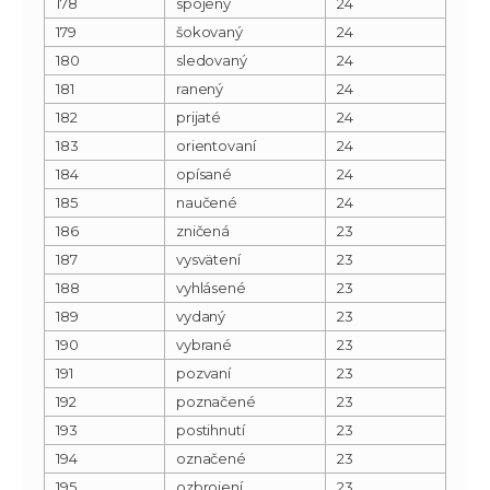
178
spojený
24
179
šokovaný
24
180
sledovaný
24
181
ranený
24
182
prijaté
24
183
orientovaní
24
184
opísané
24
185
naučené
24
186
zničená
23
187
vysvätení
23
188
vyhlásené
23
189
vydaný
23
190
vybrané
23
191
pozvaní
23
192
poznačené
23
193
postihnutí
23
194
označené
23
195
ozbrojení
23