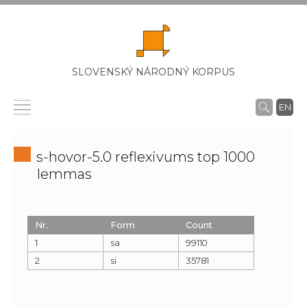
SLOVENSKÝ NÁRODNÝ KORPUS
EN
s-hovor-5.0 reflexivums top 1000
lemmas
Nr.
Form
Count
1
sa
99110
2
si
35781