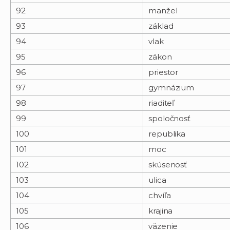
92
manžel
93
základ
94
vlak
95
zákon
96
priestor
97
gymnázium
98
riaditeľ
99
spoločnosť
100
republika
101
moc
102
skúsenosť
103
ulica
104
chvíľa
105
krajina
106
väzenie