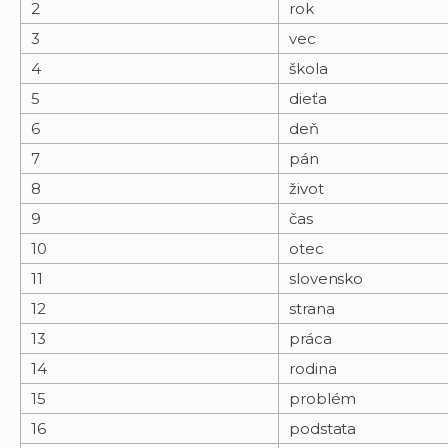
2
rok
3
vec
4
škola
5
dieťa
6
deň
7
pán
8
život
9
čas
10
otec
11
slovensko
12
strana
13
práca
14
rodina
15
problém
16
podstata