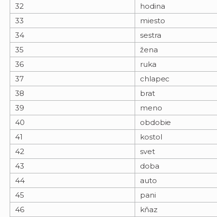
32
hodina
33
miesto
34
sestra
35
žena
36
ruka
37
chlapec
38
brat
39
meno
40
obdobie
41
kostol
42
svet
43
doba
44
auto
45
pani
46
kňaz