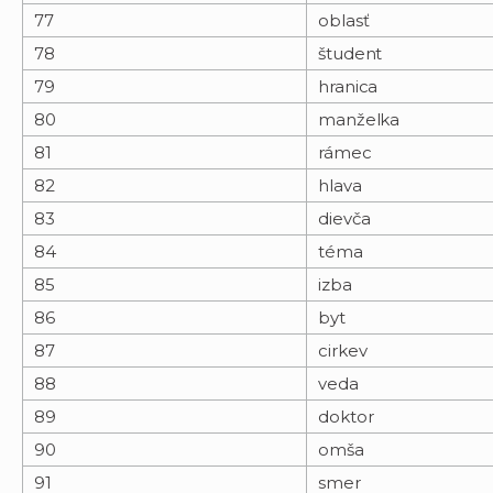
77
oblasť
78
študent
79
hranica
80
manželka
81
rámec
82
hlava
83
dievča
84
téma
85
izba
86
byt
87
cirkev
88
veda
89
doktor
90
omša
91
smer