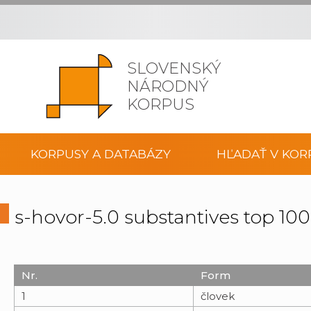
SLOVENSKÝ
NÁRODNÝ
KORPUS
KORPUSY A DATABÁZY
HĽADAŤ V KOR
s-hovor-5.0 substantives top 1
Nr.
Form
1
človek