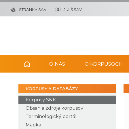
STRÁNKA SAV
JÚĽŠ SAV
O NÁS
O KORPUSOCH
KORPUSY A DATABÁZY
Korpusy SNK
Obsah a zdroje korpusov
Terminologický portál
Mapka