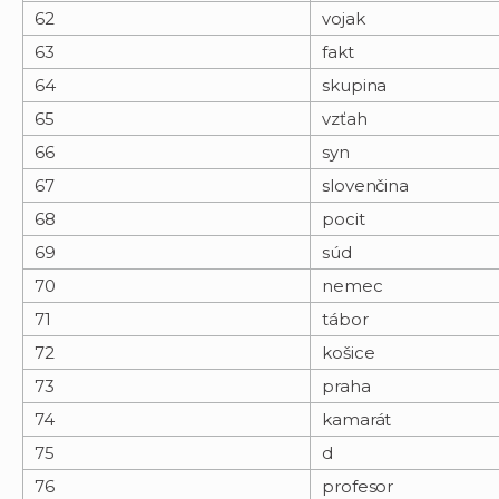
62
vojak
63
fakt
64
skupina
65
vzťah
66
syn
67
slovenčina
68
pocit
69
súd
70
nemec
71
tábor
72
košice
73
praha
74
kamarát
75
d
76
profesor