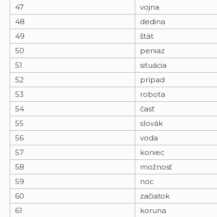
47
vojna
48
dedina
49
štát
50
peniaz
51
situácia
52
prípad
53
robota
54
časť
55
slovák
56
voda
57
koniec
58
možnosť
59
noc
60
začiatok
61
koruna