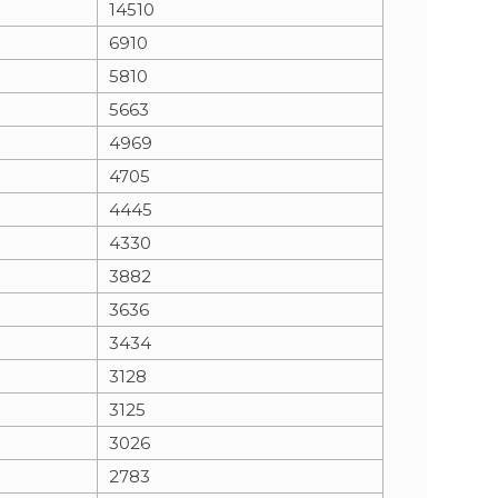
14510
6910
n
e
5810
i
x
5663
4969
e
t
4705
4445
4330
3882
3636
3434
3128
3125
3026
2783