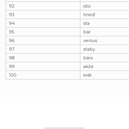
92
isto
93
hneď
94
sťa
95
bár
96
versus
97
sťaby
98
bárs
99
akže
100
krát