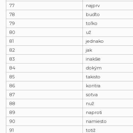
77
najprv
78
buďto
79
toľko
80
už
81
jednako
82
jak
83
inakšie
84
dokým
85
takisto
86
kontra
87
sotva
88
nuž
89
naproti
90
namiesto
91
totiž