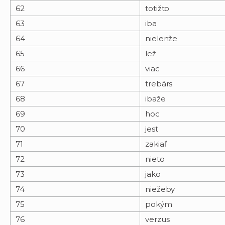
62
totižto
63
iba
64
nielenže
65
lež
66
viac
67
trebárs
68
ibaže
69
hoc
70
jest
71
zakiaľ
72
nieto
73
jako
74
niežeby
75
pokým
76
verzus