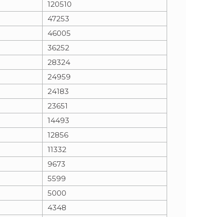
120510
47253
n
e
46005
i
x
36252
28324
e
t
24959
24183
23651
14493
12856
11332
9673
5599
5000
4348