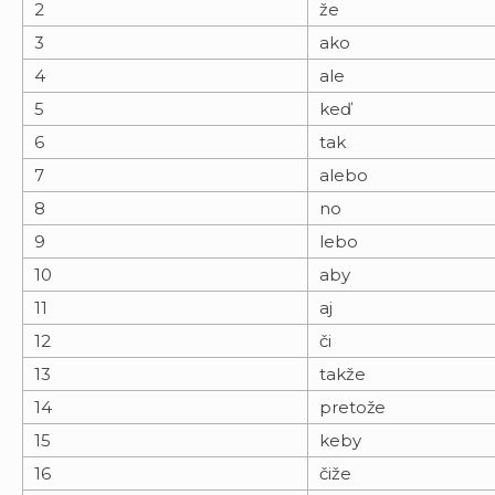
2
že
3
ako
4
ale
5
keď
6
tak
7
alebo
8
no
9
lebo
10
aby
11
aj
12
či
13
takže
14
pretože
15
keby
16
čiže