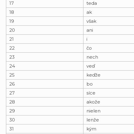
17
teda
18
ak
19
však
20
ani
21
i
22
čo
23
nech
24
veď
25
keďže
26
bo
27
síce
28
akože
29
nielen
30
lenže
31
kým