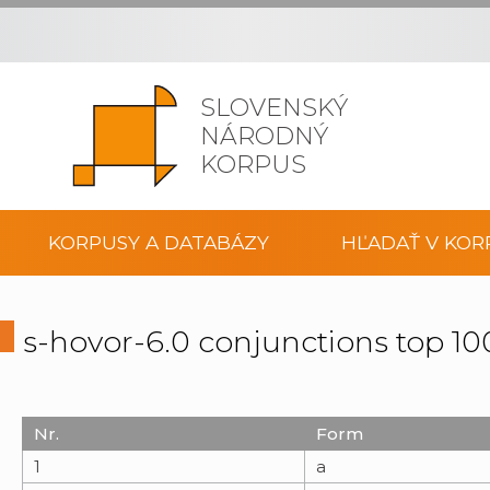
SLOVENSKÝ
NÁRODNÝ
KORPUS
KORPUSY A DATABÁZY
HĽADAŤ V KOR
s-hovor-6.0 conjunctions top 
Nr.
Form
1
a