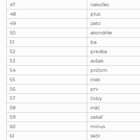
47
nakoľko
48
plus
49
zato
50
akonáhle
51
ba
52
predsa
53
avšak
54
pričom
55
inak
56
prv
57
čoby
58
ináč
59
zatiaľ
60
mínus
61
skôr