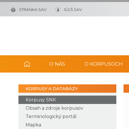
STRÁNKA SAV
JÚĽŠ SAV
O NÁS
O KORPUSOCH
KORPUSY A DATABÁZY
Korpusy SNK
Obsah a zdroje korpusov
Terminologický portál
Mapka