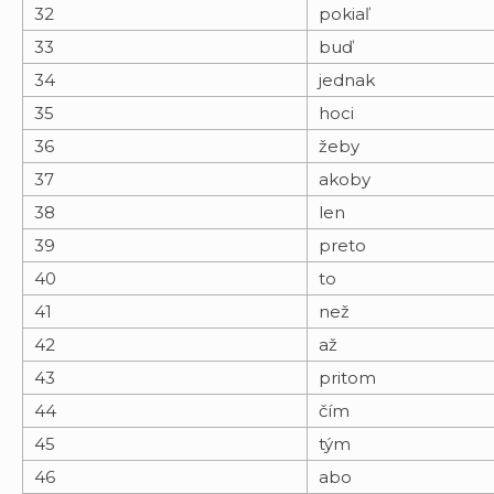
32
pokiaľ
33
buď
34
jednak
35
hoci
36
žeby
37
akoby
38
len
39
preto
40
to
41
než
42
až
43
pritom
44
čím
45
tým
46
abo