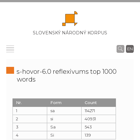
SLOVENSKÝ NÁRODNÝ KORPUS
EN
s-hovor-6.0 reflexivums top 1000
words
Nr.
Form
Count
1
sa
114271
2
si
40931
3
Sa
543
4
Si
139