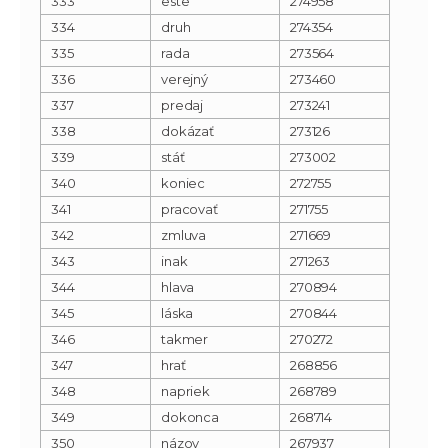
333
este
274958
334
druh
274354
335
rada
273564
336
verejný
273460
337
predaj
273241
338
dokázať
273126
339
stáť
273002
340
koniec
272755
341
pracovať
271755
342
zmluva
271669
343
inak
271263
344
hlava
270894
345
láska
270844
346
takmer
270272
347
hrať
268856
348
napriek
268789
349
dokonca
268714
350
názov
267937