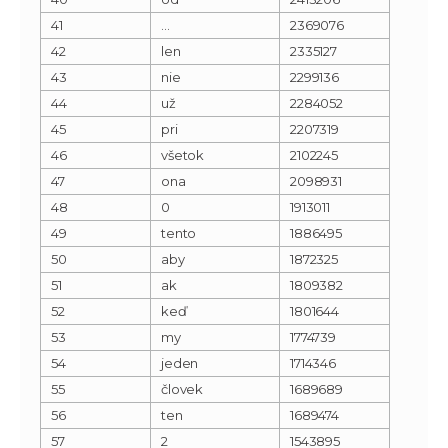
41
…
2369076
42
len
2335127
43
nie
2299136
44
už
2284052
45
pri
2207319
46
všetok
2102245
47
ona
2098931
48
0
1913011
49
tento
1886495
50
aby
1872325
51
ak
1809382
52
keď
1801644
53
my
1774739
54
jeden
1714346
55
človek
1689689
56
ten
1689474
57
2
1543895