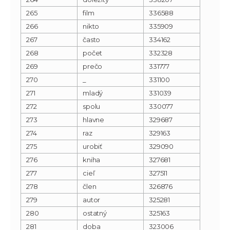
265
film
336588
266
nikto
335909
267
často
334162
268
počet
332328
269
prečo
331777
270
_
331100
271
mladý
331039
272
spolu
330077
273
hlavne
329687
274
raz
329163
275
urobiť
329090
276
kniha
327681
277
cieľ
327511
278
člen
326876
279
autor
325281
280
ostatný
325163
281
doba
323006