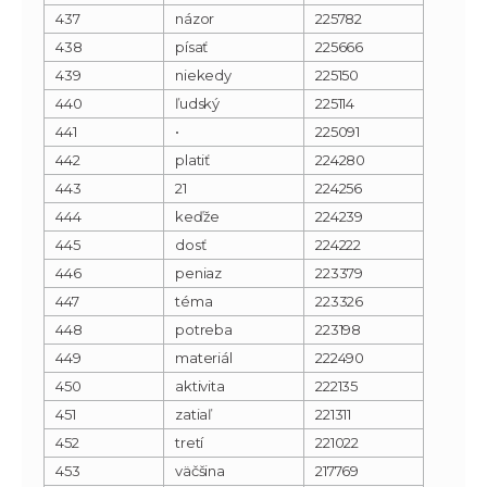
437
názor
225782
438
písať
225666
439
niekedy
225150
440
ľudský
225114
441
•
225091
442
platiť
224280
443
21
224256
444
keďže
224239
445
dosť
224222
446
peniaz
223379
447
téma
223326
448
potreba
223198
449
materiál
222490
450
aktivita
222135
451
zatiaľ
221311
452
tretí
221022
453
väčšina
217769