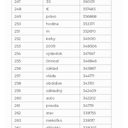
247
30
360011
248
€
357483
249
právo
356868
250
hodina
353371
251
m
352670
252
keby
349010
253
2009
348506
254
výsledok
347647
255
činnosť
346846
256
základ
345867
257
vláda
344771
258
obdobie
343110
259
základný
342409
260
auto
342202
261
pravda
341719
262
stav
338755
263
niekoľko
338517
264
dôležitý
338207