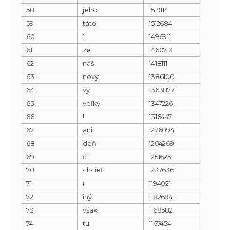
58
jeho
1519114
59
táto
1512684
60
1
1496911
61
ze
1460713
62
náš
1418111
63
nový
1386100
64
vy
1363877
65
veľký
1347226
66
!
1316447
67
ani
1276094
68
deň
1264269
69
či
1251625
70
chcieť
1237636
71
i
1194021
72
iný
1182694
73
však
1168582
74
tu
1167454