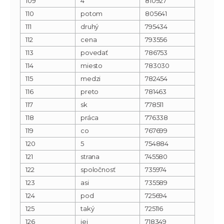
109
4
810927
110
potom
805641
111
druhý
795434
112
cena
793556
113
povedať
786753
114
miesto
783030
115
medzi
782454
116
preto
781463
117
sk
778511
118
práca
776338
119
co
767699
120
5
754884
121
strana
745580
122
spoločnosť
735974
123
asi
735589
124
pod
725694
125
taký
725116
126
jej
718349