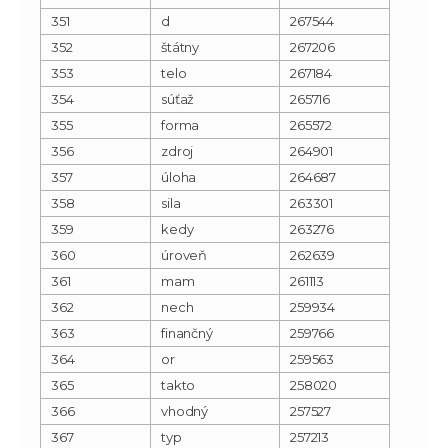
351
d
267544
352
štátny
267206
353
telo
267184
354
súťaž
265716
355
forma
265572
356
zdroj
264901
357
úloha
264687
358
sila
263301
359
kedy
263276
360
úroveň
262639
361
mam
261113
362
nech
259934
363
finančný
259766
364
or
259563
365
takto
258020
366
vhodný
257527
367
typ
257213