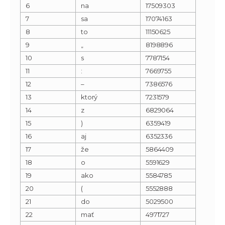
6
na
17509303
7
sa
17074163
8
to
11150625
9
„
8198896
10
s
7787154
11
:
7669755
12
–
7386576
13
ktorý
7231579
14
z
6829064
15
)
6359419
16
aj
6352336
17
že
5864409
18
o
5591629
19
ako
5584785
20
(
5552888
21
do
5029500
22
mať
4971727