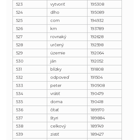
523
vytvoriť
195308
524
dlho
195089
525
com
194932
526
km
193789
527
rovnaký
192628
528
určený
192598
529
územie
192064
530
ján
192052
531
blízky
191808
532
odpoveď
191504
533
peter
190908
534
vrátiť
190479
535
doma
190418
536
čítať
189970
537
štyri
189884
538
celkový
189749
539
zistiť
189427