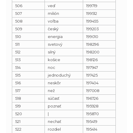
506
veď
199719
507
milión
199512
508
voľba
199455
509
český
199203
510
energia
199010
511
svetový
198296
512
silný
198200
513
košice
198126
514
noc
197947
515
jednoduchý
197425
516
neskôr
197404
517
než
197008
518
súčasť
196726
519
poznať
195928
520
|
195870
521
nechať
195419
522
rozdiel
195414