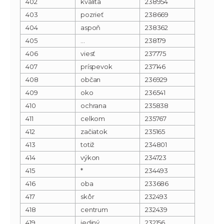
402
kvalita
238954
403
pozrieť
238669
404
aspoň
238362
405
…
238179
406
viesť
237775
407
príspevok
237146
408
občan
236929
409
oko
236541
410
ochrana
235838
411
celkom
235767
412
začiatok
235165
413
totiž
234801
414
výkon
234723
415
*
234493
416
oba
233686
417
skôr
232493
418
centrum
232439
419
jediný
232156