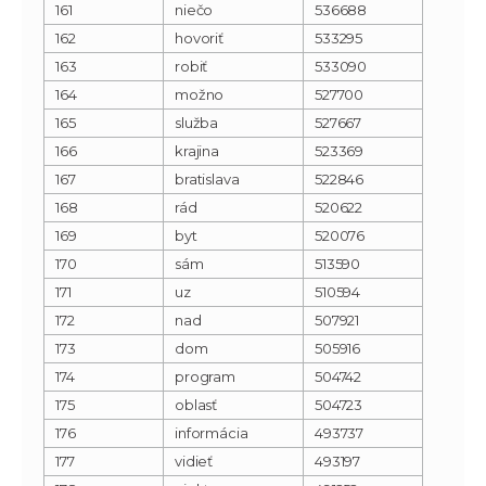
161
niečo
536688
162
hovoriť
533295
163
robiť
533090
164
možno
527700
165
služba
527667
166
krajina
523369
167
bratislava
522846
168
rád
520622
169
byt
520076
170
sám
513590
171
uz
510594
172
nad
507921
173
dom
505916
174
program
504742
175
oblasť
504723
176
informácia
493737
177
vidieť
493197