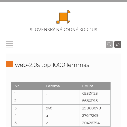
SLOVENSKÝ NÁRODNÝ KORPUS
EN
web-2.0s top 1000 lemmas
Nr.
Lemma
Count
1
,
62327123
2
.
56601195
3
byť
29800078
4
a
27647269
5
v
20426394