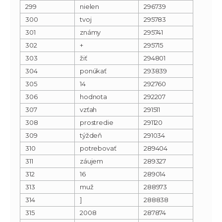
299
nielen
296739
300
tvoj
295783
301
známy
295741
302
+
295715
303
žiť
294801
304
ponúkať
293839
305
14
292760
306
hodnota
292207
307
vzťah
291511
308
prostredie
291120
309
týždeň
291034
310
potrebovať
289404
311
záujem
289327
312
16
289014
313
muž
288973
314
]
288838
315
2008
287874