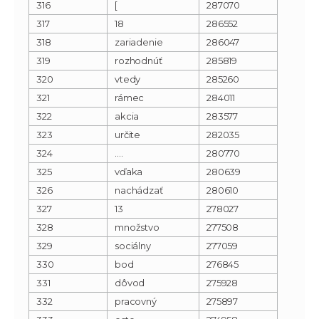
316
[
287070
317
18
286552
318
zariadenie
286047
319
rozhodnúť
285819
320
vtedy
285260
321
rámec
284011
322
akcia
283577
323
určite
282035
324
….
280770
325
vďaka
280639
326
nachádzať
280610
327
13
278027
328
množstvo
277508
329
sociálny
277059
330
bod
276845
331
dôvod
275928
332
pracovný
275897