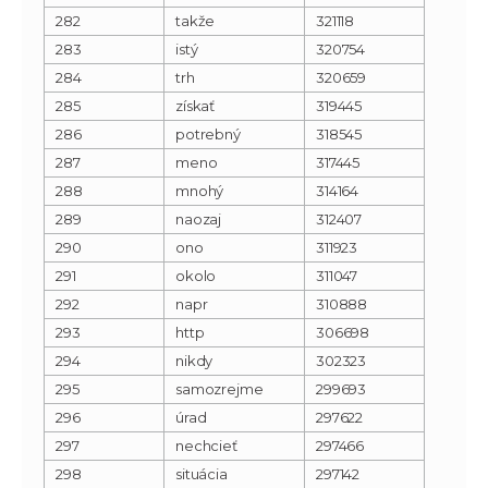
282
takže
321118
283
istý
320754
284
trh
320659
285
získať
319445
286
potrebný
318545
287
meno
317445
288
mnohý
314164
289
naozaj
312407
290
ono
311923
291
okolo
311047
292
napr
310888
293
http
306698
294
nikdy
302323
295
samozrejme
299693
296
úrad
297622
297
nechcieť
297466
298
situácia
297142