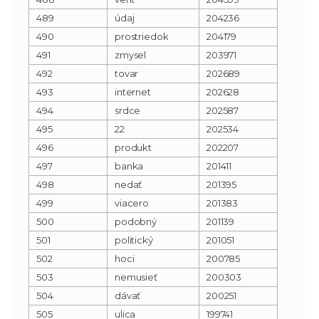
489
údaj
204236
490
prostriedok
204179
491
zmysel
203971
492
tovar
202689
493
internet
202628
494
srdce
202587
495
22
202534
496
produkt
202207
497
banka
201411
498
nedať
201395
499
viacero
201383
500
podobný
201139
501
politický
201051
502
hoci
200785
503
nemusieť
200303
504
dávať
200251
505
ulica
199741