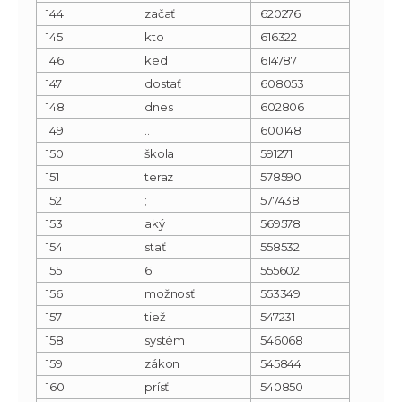
144
začať
620276
145
kto
616322
146
ked
614787
147
dostať
608053
148
dnes
602806
149
..
600148
150
škola
591271
151
teraz
578590
152
;
577438
153
aký
569578
154
stať
558532
155
6
555602
156
možnosť
553349
157
tiež
547231
158
systém
546068
159
zákon
545844
160
prísť
540850