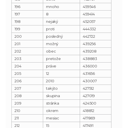
196
mnoho
459546
197
8
459414
198
nejaký
452057
199
proti
444332
200
posledný
442722
201
možný
439256
202
obec
439208
203
pretože
438883
204
práve
436000
205
12
431656
206
2010
430007
207
takýto
427512
208
skupina
427019
209
stránka
424500
210
okrem
418812
211
mesiac
417869
212
15
417491