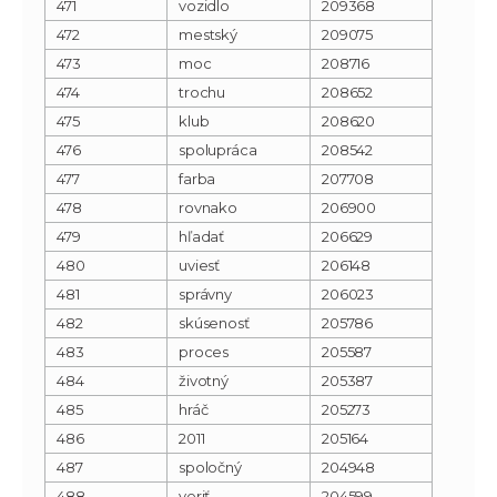
471
vozidlo
209368
472
mestský
209075
473
moc
208716
474
trochu
208652
475
klub
208620
476
spolupráca
208542
477
farba
207708
478
rovnako
206900
479
hľadať
206629
480
uviesť
206148
481
správny
206023
482
skúsenosť
205786
483
proces
205587
484
životný
205387
485
hráč
205273
486
2011
205164
487
spoločný
204948
488
veriť
204599