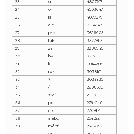
23
si
4807747
24
on
4503047
25
ja
4079279
26
ale
3954547
27
pre
3628005
28
tak
3377963
29
za
3288945
30
by
3257961
31
k
3044708
32
rok
3038161
33
?
3033335
34
/
2898699
35
svoj
2869116
36
po
2794248
37
čo
2709114
38
alebo
2543224
39
môcť
2448752
40
od
2413206