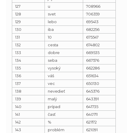
127
u
708966
128
svet
706359
129
lebo
695413
130
iba
682256
131
10
675547
132
cesta
674802
133
dobre
669535
134
seba
667576
135
vysoký
662286
136
váš
651634
137
vec
650130
138
nevedieť
645376
139
malý
643391
140
prípad
641735
141
časť
640711
142
%
621172
143
problém
621091