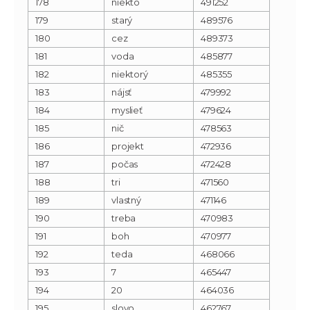
178
niekto
491252
179
starý
489576
180
cez
489373
181
voda
485877
182
niektorý
485355
183
nájsť
479992
184
myslieť
479624
185
nič
478563
186
projekt
472936
187
počas
472428
188
tri
471560
189
vlastný
471146
190
treba
470983
191
boh
470977
192
teda
468066
193
7
465447
194
20
464036
195
slovo
462767