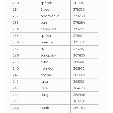
230
spôsob
381671
231
žiaden
379326
232
podmienka
379268
233
pán
378284
234
napríklad
375727
235
správa
375621
236
priestor
374353
237
su
373274
238
európsky
367835
239
euro
366451
240
nemôcť
365975
241
rodina
365862
242
ruka
365562
243
veľa
364629
244
ďalej
362908
245
11
361853
246
patriť
360253