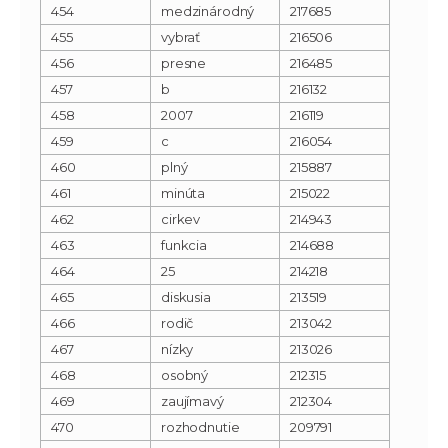
454
medzinárodný
217685
455
vybrať
216506
456
presne
216485
457
b
216132
458
2007
216119
459
c
216054
460
plný
215887
461
minúta
215022
462
cirkev
214943
463
funkcia
214688
464
25
214218
465
diskusia
213519
466
rodič
213042
467
nízky
213026
468
osobný
212315
469
zaujímavý
212304
470
rozhodnutie
209791