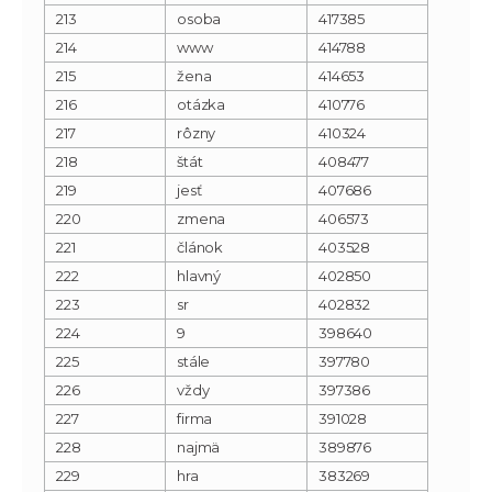
213
osoba
417385
214
www
414788
215
žena
414653
216
otázka
410776
217
rôzny
410324
218
štát
408477
219
jesť
407686
220
zmena
406573
221
článok
403528
222
hlavný
402850
223
sr
402832
224
9
398640
225
stále
397780
226
vždy
397386
227
firma
391028
228
najmä
389876
229
hra
383269