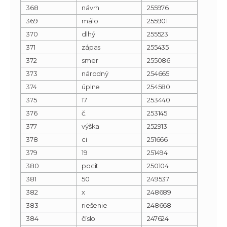
368
návrh
255976
369
málo
255901
370
dlhý
255523
371
zápas
255435
372
smer
255086
373
národný
254665
374
úplne
254580
375
17
253440
376
č.
253145
377
výška
252913
378
ci
251666
379
19
251494
380
pocit
250104
381
50
249537
382
x
248689
383
riešenie
248668
384
číslo
247624