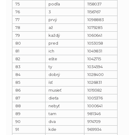
75
podľa
1158037
76
3
1156767
77
prvý
1098883
78
až
1079285
79
každý
1060641
80
pred
1053058
81
ich
1049831
82
ešte
1042715
83
ty
1034594
84
dobrý
1028400
85
ísť
1026831
86
musieť
1019382
87
dieťa
1005376
88
nebyť
1000641
89
tam
981346
90
dva
974709
91
kde
969934