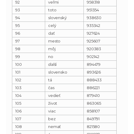
92
veľmi
958318
93
toto
951354
94
slovenský
938630
95
celý
935342
96
dať
927624
97
mesto
925607
98
môj
920383
99
no
902142
100
ďalší
894479
101
slovensko
893626
102
tá
888433
103
čas
886221
104
vedieť
879410
105
život
863065
106
viac
858107
107
bez
849791
108
nemať
821580