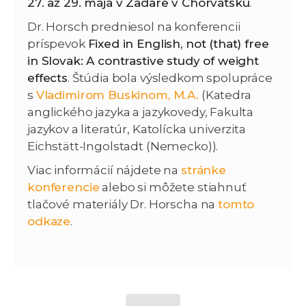
27. až 29. mája v Zadare v Chorvátsku
.
Dr. Horsch predniesol na konferencii
príspevok
Fixed in English, not (that) free
in Slovak: A contrastive study of weight
effects
. Štúdia bola výsledkom spolupráce
s
Vladimirom Buskinom, M.A.
(Katedra
anglického jazyka a jazykovedy, Fakulta
jazykov a literatúr, Katolícka univerzita
Eichstätt-Ingolstadt (Nemecko)).
Viac informácií nájdete na
stránke
konferencie
alebo si môžete stiahnuť
tlačové materiály Dr. Horscha na
tomto
odkaze
.