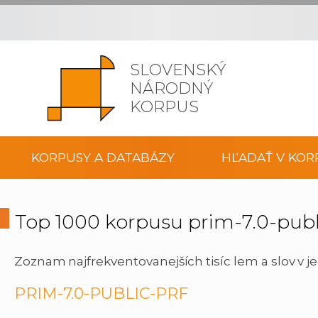
SLOVENSKÝ
NÁRODNÝ
KORPUS
KORPUSY A DATABÁZY
HĽADAŤ V KOR
Top 1000 korpusu prim-7.0-publ
Zoznam najfrekventovanejších tisíc lem a slov v j
PRIM-7.0-PUBLIC-PRF