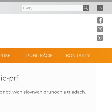
EN
V
V
y
y
h
h
ľ
ľ
PUSE
PUBLIKÁCIE
KONTAKTY
a
a
d
d
ic-prf
á
a
ednotlivých slovných druhoch a triedach.
v
ť
a
t