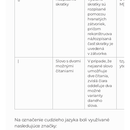
skratky
skratky sú
M[i]l[
rozpísané
pomocou
hranatých
zátvoriek,
pričom
rekonštruova
ná/rozpísaná
časť skratky je
uvedená
v zátvorke.
|
Slovo s dvomi
V prípade, že
tzyte
možnými
nejasné slovo
ytedl
čítaniami
umožňuje
dve čítania,
zvislá čiara
oddeľuje dva
možné
varianty
daného
slova.
Na označenie cudzieho jazyka boli využívané
nasledujúce značky: