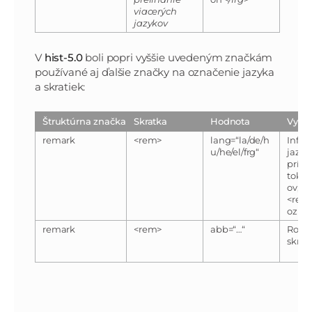
viacerých
jazykov
V
hist-5.0
boli popri vyššie uvedeným značkám
používané aj ďalšie značky na označenie jazyka
a skratiek:
Štruktúrna značka
Skratka
Hodnota
Vysve
remark
<rem>
lang=“la/de/h
Infor
u/he/el/frg“
jazyk
prísl
toke
ov, kt
<rem
ozna
remark
<rem>
abb=“…“
Rozpí
skrat