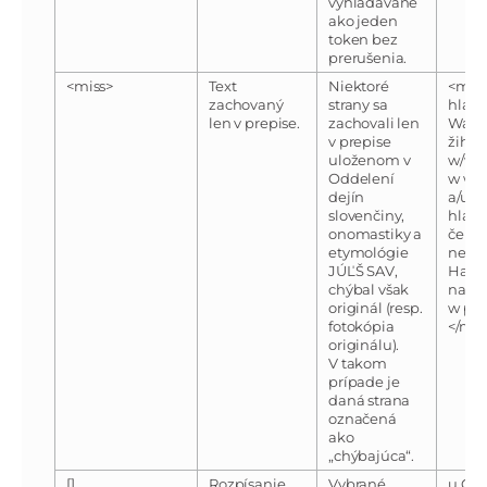
vyhľadávané
ako jeden
token bez
prerušenia.
<miss>
Text
Niektoré
<mis
zachovaný
strany sa
hlawa
len v prepise.
zachovali len
War 
v prepise
žihl
uloženom v
w/wi
Oddelení
w wo
dejín
a/uwa
slovenčiny,
hlawu
onomastiky a
čerw
etymológie
nemo
JÚĽŠ SAV,
Hales
chýbal však
na/pr
originál (resp.
w pal
fotokópia
</mis
originálu).
V takom
prípade je
daná strana
označená
ako
„chýbajúca“.
[]
Rozpísanie
Vybrané
u Ge[