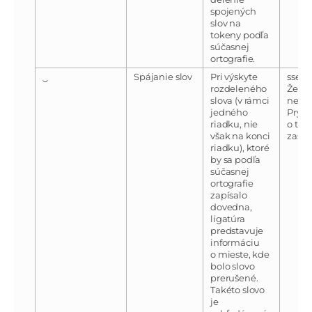
spojených
slov na
tokeny podľa
súčasnej
ortografie.
‿
Spájanie slov
Pri výskyte
ssetko
rozdeleného
Žens
slova (v rámci
nem
jedného
Pry‿l
riadku, nie
o tok
však na konci
zast
riadku), ktoré
by sa podľa
súčasnej
ortografie
zapísalo
dovedna,
ligatúra
predstavuje
informáciu
o mieste, kde
bolo slovo
prerušené.
Takéto slovo
je