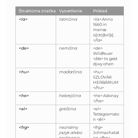
Štruktúrna značka
Vysvetlenie
Príklad
<la>
latinčina
<la>
Anno
1660 in
mense
o[cto]bri[s] .
</la>
<de>
nemčina
<de>
Wildfeuer
</de>
to gest
djwy ohen
<hu>
maďarčina
<hu>
SZLOVÁK
HERBÁRIUM
</hu>
<he>
hebrejčina
<he>
Adonay
</he>
<el>
gréčtina
<el>
Tetragramato
n
</el>
<frg>
neznámy
<frg>
jazyk alebo
Jchmachatat
prelínanie
on
</frg>