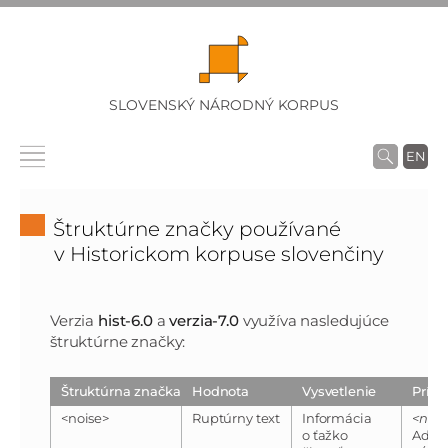
SLOVENSKÝ NÁRODNÝ KORPUS
EN
Štruktúrne značky používané
v Historickom korpuse slovenčiny
Verzia
hist-6.0
a
verzia-7.0
využíva nasledujúce
štruktúrne značky:
Štruktúrna značka
Hodnota
Vysvetlenie
Príkl
<noise>
Ruptúrny text
Informácia
<nois
o ťažko
Adon