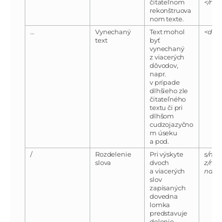
čitateľnom
</noi
rekonštruova
nom texte.
…
Vynechaný
Text mohol
<de>
text
byť
vynechaný
z viacerých
dôvodov,
napr.
v prípade
dlhšieho zle
čitateľného
textu či pri
dlhšom
cudzojazyčno
m úseku
a pod.
/
Rozdelenie
Pri výskyte
s/nim
slova
dvoch
z/nas
a viacerých
na/h
slov
zapísaných
dovedna
lomka
predstavuje
delenie