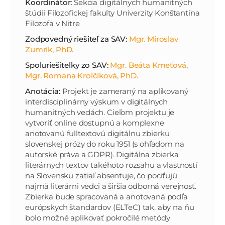
Koordinátor:
Sekcia digitálnych humanitných
štúdií Filozofickej fakulty Univerzity Konštantína
Filozofa v Nitre
Zodpovedný riešiteľ za SAV:
Mgr. Miroslav
Zumrík, PhD.
Spoluriešiteľky zo SAV:
Mgr. Beáta Kmeťová
,
Mgr. Romana Krolčíková, PhD.
Anotácia:
Projekt je zameraný na aplikovaný
interdisciplinárny výskum v digitálnych
humanitných vedách. Cieľom projektu je
vytvoriť online dostupnú a komplexne
anotovanú fulltextovú digitálnu zbierku
slovenskej prózy do roku 1951 (s ohľadom na
autorské práva a GDPR). Digitálna zbierka
literárnych textov takéhoto rozsahu a vlastností
na Slovensku zatiaľ absentuje, čo pociťujú
najmä literárni vedci a širšia odborná verejnosť.
Zbierka bude spracovaná a anotovaná podľa
európskych štandardov (ELTeC) tak, aby na ňu
bolo možné aplikovať pokročilé metódy