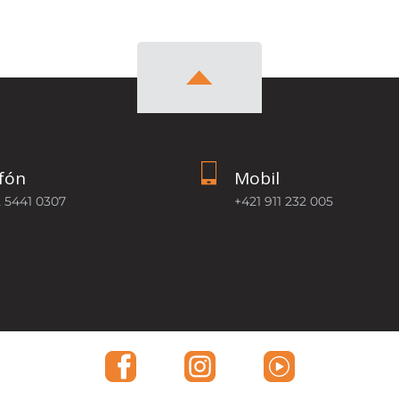
fón
Mobil
2 5441 0307
+421 911 232 005