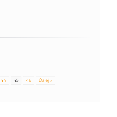
44
45
46
Ďalej »