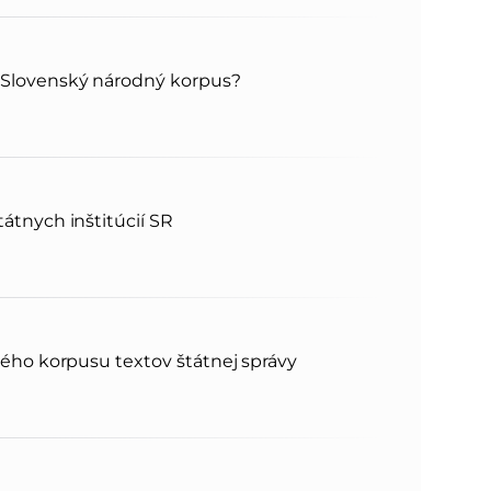
n
e
Slovenský národný korpus?
i
x
e
t
átnych inštitúcií SR
ného korpusu textov štátnej správy