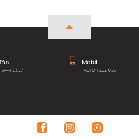
fón
Mobil
2 5441 0307
+421 911 232 005