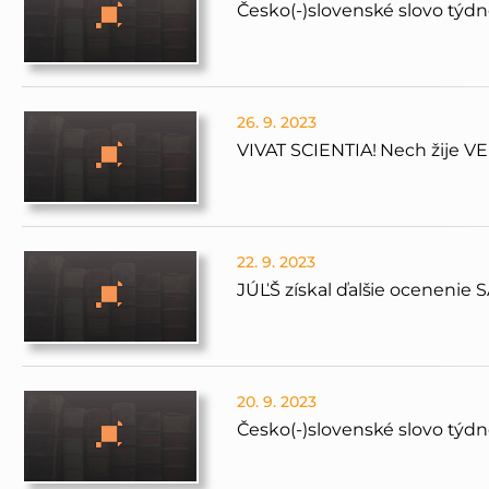
Česko(-)slovenské slovo týdne
26. 9. 2023
VIVAT SCIENTIA! Nech žije VE
22. 9. 2023
JÚĽŠ získal ďalšie ocenenie 
20. 9. 2023
Česko(-)slovenské slovo týdne