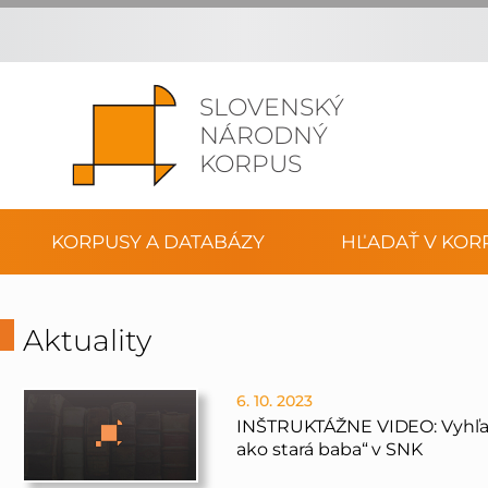
SLOVENSKÝ
NÁRODNÝ
KORPUS
KORPUSY A DATABÁZY
HĽADAŤ V KOR
Aktuality
6. 10. 2023
INŠTRUKTÁŽNE VIDEO: Vyhľadá
ako stará baba“ v SNK