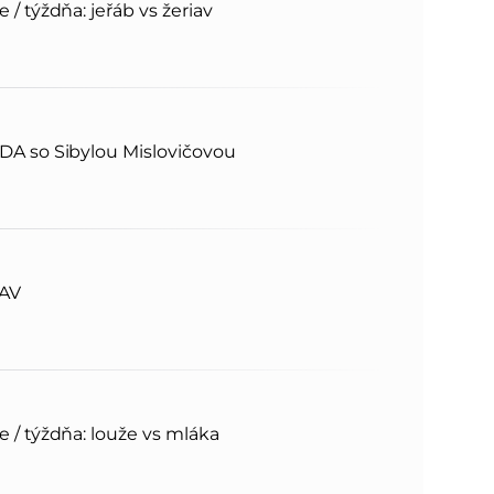
 / týždňa: jeřáb vs žeriav
DA so Sibylou Mislovičovou
SAV
 / týždňa: louže vs mláka