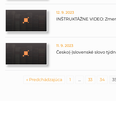
12. 9. 2023
INŠTRUKTÁŽNE VIDEO: Zmena
11. 9. 2023
Česko(-)slovenské slovo týdne
« Predchádzajúca
1
…
33
34
3