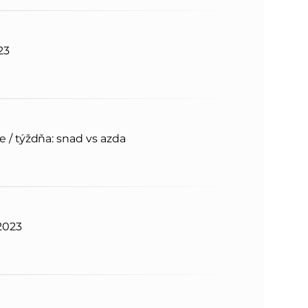
n
e
23
i
x
e
t
 / týždňa: snad vs azda
2023