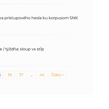
 prístupového hesla ku korpusom SNK
 / týždňa: sloup vs stĺp
5
36
37
…
46
Ďalej »